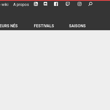
 wiki
A propos
EURS NÉS
FESTIVALS
SAISONS