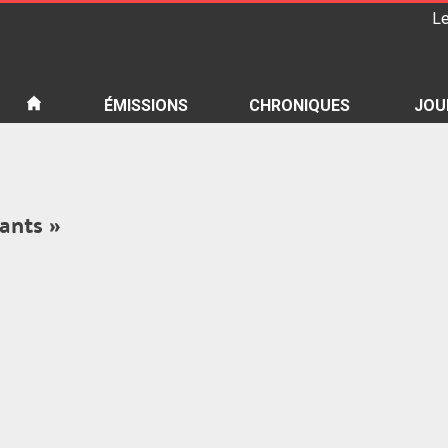
Le
iété
ÉMISSIONS
CHRONIQUES
JOU
iants »