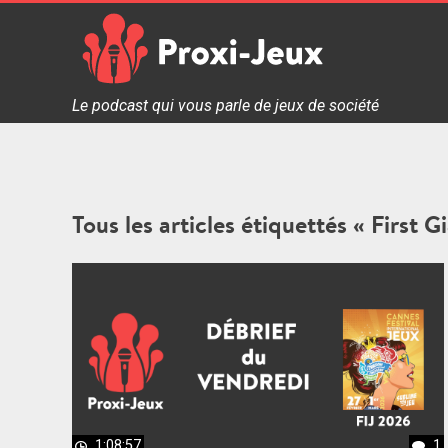
Skip
to
content
Proxi Jeux - Le podcast qui vous parle de jeux de soc
Le podcast qui vous parle de jeux de société
Tous les articles étiquettés « First G
1:08:57
1