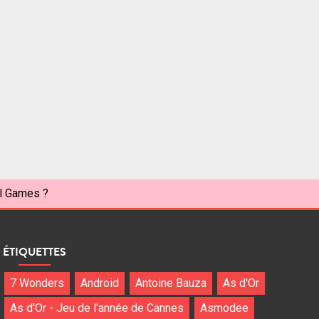
al Games ?
ÉTIQUETTES
7 Wonders
Android
Antoine Bauza
As d'Or
As d'Or - Jeu de l'année de Cannes
Asmodee