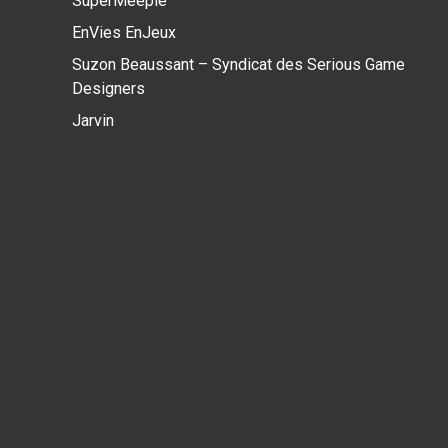
SuperMeeple
EnVies EnJeux
Suzon Beaussant – Syndicat des Serious Game
Designers
Jarvin