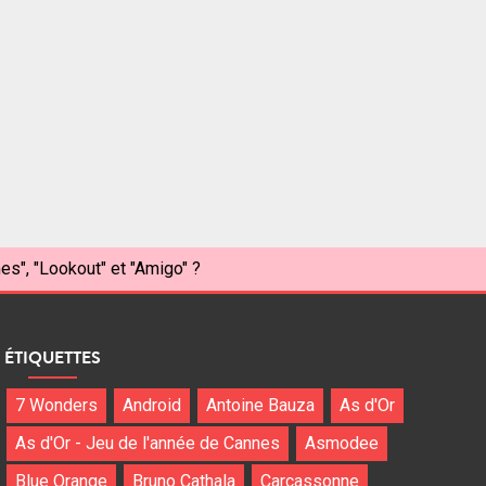
s", "Lookout" et "Amigo" ?
ÉTIQUETTES
7 Wonders
Android
Antoine Bauza
As d'Or
As d'Or - Jeu de l'année de Cannes
Asmodee
Blue Orange
Bruno Cathala
Carcassonne