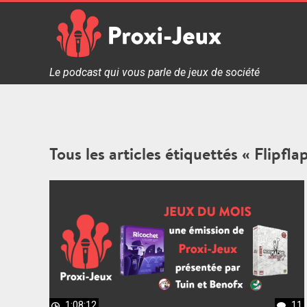
Skip
to
content
Proxi Jeux - Le podcast qui vous parle de jeux de soc
Le podcast qui vous parle de jeux de société
Tous les articles étiquettés « Flipfla
1:08:12
11