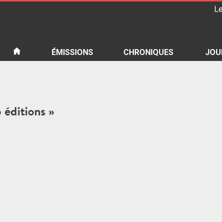
Le
iété
ÉMISSIONS
CHRONIQUES
JOU
p éditions »