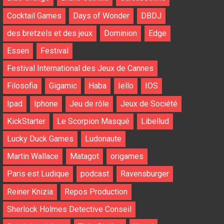
Cocktail Games
Days of Wonder
DBDJ
des bretzels et des jeux
Dominion
Edge
Essen
Festival
Festival International des Jeux de Cannes
Filosofia
Gigamic
Haba
Iello
IOS
Ipad
Iphone
Jeu de rôle
Jeux de Société
KickStarter
Le Scorpion Masqué
Libellud
Lucky Duck Games
Ludonaute
Martin Wallace
Matagot
origames
Paris est Ludique
podcast
Ravensburger
Reiner Knizia
Repos Production
Sherlock Holmes Detective Conseil