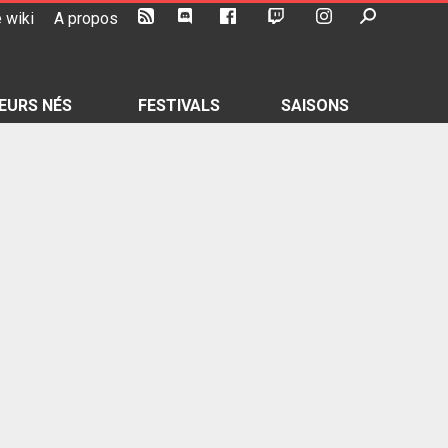
 wiki
A propos
EURS NÉS
FESTIVALS
SAISONS