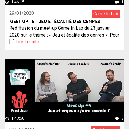
1:46:15
1
29/01/2020
Game In Lab
MEET-UP #5 – JEU ET ÉGALITÉ DES GENRES
Rediffusion du meet-up Game In Lab du 23 janvier
2020 sur le thème : « Jeu et égalité des genres ». Pour
[…]
Lire la suite
1:43:50
3