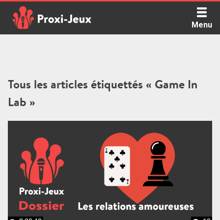
Skip
to
Menu
content
Proxi Jeux - Le podcast qui vous parle de jeux de société
Tous les articles étiquettés « Game In
Lab »