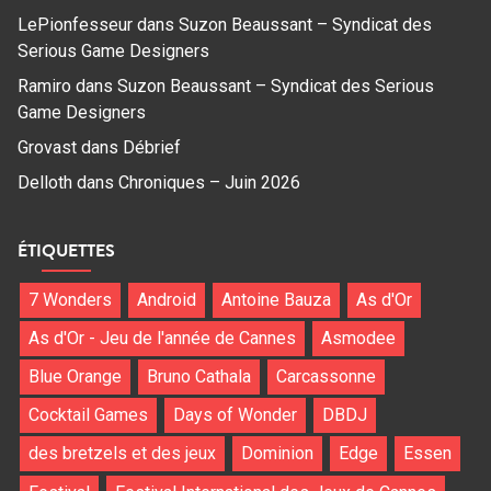
LePionfesseur
dans
Suzon Beaussant – Syndicat des
Serious Game Designers
Ramiro
dans
Suzon Beaussant – Syndicat des Serious
Game Designers
Grovast
dans
Débrief
Delloth
dans
Chroniques – Juin 2026
ÉTIQUETTES
7 Wonders
Android
Antoine Bauza
As d'Or
As d'Or - Jeu de l'année de Cannes
Asmodee
Blue Orange
Bruno Cathala
Carcassonne
Cocktail Games
Days of Wonder
DBDJ
des bretzels et des jeux
Dominion
Edge
Essen