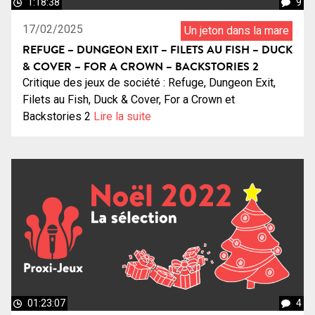
1:18:38
9
17/02/2025
Un jeton dans la mare
REFUGE – DUNGEON EXIT – FILETS AU FISH – DUCK
& COVER – FOR A CROWN – BACKSTORIES 2
Critique des jeux de société : Refuge, Dungeon Exit,
Filets au Fish, Duck & Cover, For a Crown et
Backstories 2
Lire la suite
01:23:07
4