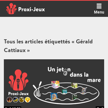
Skip
to
Menu
content
Proxi Jeux - Le podcast qui vous parle de jeux de société
Tous les articles étiquettés « Gérald
Cattiaux »