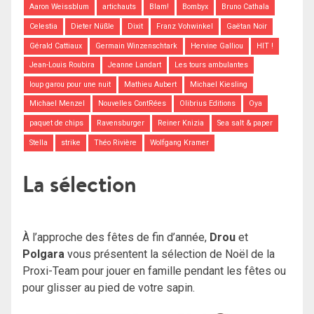
Aaron Weissblum
artichauts
Blam!
Bombyx
Bruno Cathala
Celestia
Dieter Nüßle
Dixit
Franz Vohwinkel
Gaëtan Noir
Gérald Cattiaux
Germain Winzenschtark
Hervine Galliou
HIT !
Jean-Louis Roubira
Jeanne Landart
Les tours ambulantes
loup garou pour une nuit
Mathieu Aubert
Michael Kiesling
Michael Menzel
Nouvelles ContRées
Olibrius Editions
Oya
paquet de chips
Ravensburger
Reiner Knizia
Sea salt & paper
Stella
strike
Théo Rivière
Wolfgang Kramer
La sélection
À l’approche des fêtes de fin d’année,
Drou
et
Polgara
vous présentent la sélection de Noël de la
Proxi-Team pour jouer en famille pendant les fêtes ou
pour glisser au pied de votre sapin.