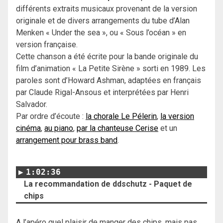
différents extraits musicaux provenant de la version
originale et de divers arrangements du tube d’Alan
Menken « Under the sea », ou « Sous l’océan » en
version française.
Cette chanson a été écrite pour la bande originale du
film d’animation « La Petite Sirène » sorti en 1989. Les
paroles sont d’Howard Ashman, adaptées en français
par Claude Rigal-Ansous et interprétées par Henri
Salvador.
Par ordre d’écoute :
la chorale Le Pélerin
,
la version
cinéma
,
au piano
,
par la chanteuse Cerise
et un
arrangement pour brass band
.
1:02:36
La recommandation de ddschutz - Paquet de
chips
A l’apéro quel plaisir de manger des chips, mais pas