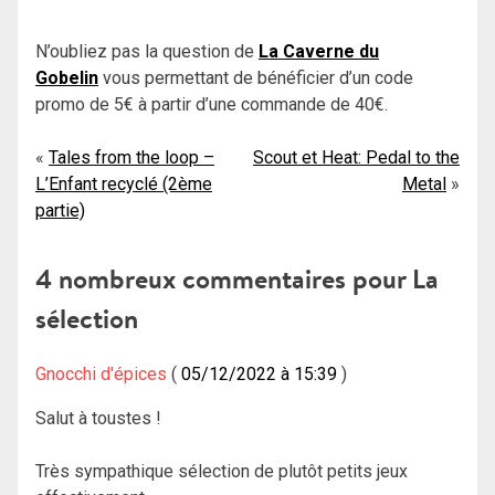
N’oubliez pas la question de
La Caverne du
Gobelin
vous permettant de bénéficier d’un code
promo de 5€ à partir d’une commande de 40€.
Navigation
Tales from the loop –
Scout et Heat: Pedal to the
L’Enfant recyclé (2ème
Metal
de
partie)
l’article
4 nombreux commentaires pour
La
sélection
Gnocchi d'épices
05/12/2022 à 15:39
Salut à toustes !
Très sympathique sélection de plutôt petits jeux