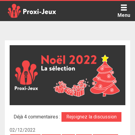
Skip
to
Menu
content
Proxi Jeux - Le podcast qui vous parle de jeux de société
Déjà 4 commentaires :
Rejoignez la discussion
02/12/2022