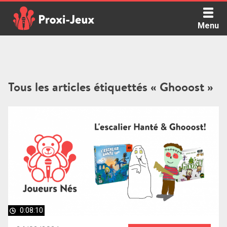
Skip
to
Menu
content
Proxi Jeux - Le podcast qui vous parle de jeux de société
Tous les articles étiquettés « Ghooost »
0:08:10