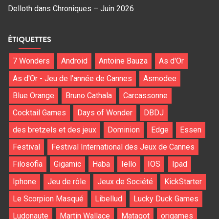
Delloth
dans
Chroniques – Juin 2026
ÉTIQUETTES
7 Wonders
Android
Antoine Bauza
As d'Or
As d'Or - Jeu de l'année de Cannes
Asmodee
Blue Orange
Bruno Cathala
Carcassonne
Cocktail Games
Days of Wonder
DBDJ
des bretzels et des jeux
Dominion
Edge
Essen
Festival
Festival International des Jeux de Cannes
Filosofia
Gigamic
Haba
Iello
IOS
Ipad
Iphone
Jeu de rôle
Jeux de Société
KickStarter
Le Scorpion Masqué
Libellud
Lucky Duck Games
Ludonaute
Martin Wallace
Matagot
origames