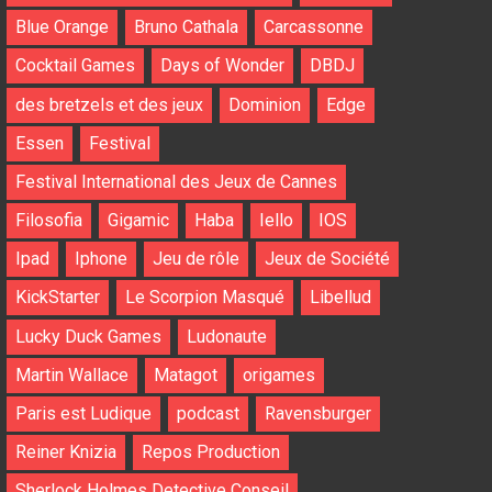
Blue Orange
Bruno Cathala
Carcassonne
Cocktail Games
Days of Wonder
DBDJ
des bretzels et des jeux
Dominion
Edge
Essen
Festival
Festival International des Jeux de Cannes
Filosofia
Gigamic
Haba
Iello
IOS
Ipad
Iphone
Jeu de rôle
Jeux de Société
KickStarter
Le Scorpion Masqué
Libellud
Lucky Duck Games
Ludonaute
Martin Wallace
Matagot
origames
Paris est Ludique
podcast
Ravensburger
Reiner Knizia
Repos Production
Sherlock Holmes Detective Conseil