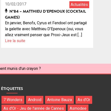
10/02/2017
Actualités
N°84 – MATTHIEU D’EPENOUX (COCKTAIL
GAMES)
En janvier, Benofx, Cyrus et Fendoel ont partagé
la galette avec Matthieu D’Epenoux (oui, vous
allez vraiment penser que Proxi-Jeux est […]
Lire la suite
ent munis d'un crayon ?
ÉTIQUETTES
7 Wonders
Android
Antoine Bauza
As d'Or
As d'Or - Jeu de l'année de Cannes
Asmodee