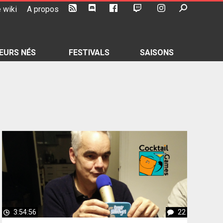
 wiki
A propos
EURS NÉS
FESTIVALS
SAISONS
3:54:56
22