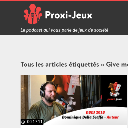
Skip
to
content
Proxi Jeux - Le podcast qui vous parle de jeux de soc
Le podcast qui vous parle de jeux de société
Tous les articles étiquettés « Give m
00:17:11