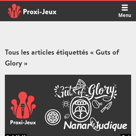
Skip
to
Menu
content
Proxi Jeux - Le podcast qui vous parle de jeux de société
Tous les articles étiquettés « Guts of
Glory »