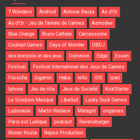
7 Wonders
Android
Antoine Bauza
As d'Or
As d'Or - Jeu de l'année de Cannes
Asmodee
Blue Orange
Bruno Cathala
Carcassonne
Cocktail Games
Days of Wonder
DBDJ
des bretzels et des jeux
Dominion
Edge
Essen
Festival
Festival International des Jeux de Cannes
Filosofia
Gigamic
Haba
Iello
IOS
Ipad
Iphone
Jeu de rôle
Jeux de Société
KickStarter
Le Scorpion Masqué
Libellud
Lucky Duck Games
Ludonaute
Martin Wallace
Matagot
origames
Paris est Ludique
podcast
Ravensburger
Reiner Knizia
Repos Production