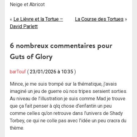
Neige et Abricot
Navigation
Le Lièvre et la Tortue –
La Course des Tortues
David Parlett
de
l’article
6 nombreux commentaires pour
Guts of Glory
barTouf
23/01/2026 à 10:35
Mince, je me suis trompé sur la thématique, j’avais
imaginé un jeu de guerre où nos tripes seraient sorties.
Au niveau de l’illustration je suis comme Mad je trouve
que ça fait penser à qlq chose d’enfantin un peu
comme celles qu’on retrouve dans l’univers de Shady
Torbey, ce qui ne colle pas avec l’idée un peu cracra du
thème.