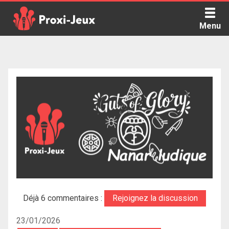
Skip
to
Menu
content
Proxi Jeux - Le podcast qui vous parle de jeux de société
Déjà 6 commentaires :
Rejoignez la discussion
23/01/2026