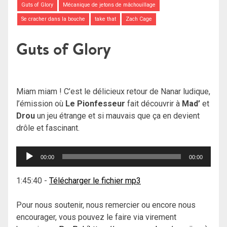
Guts of Glory
Mécanique de jetons de mâchouillage
Se cracher dans la bouche
take that
Zach Cage
Guts of Glory
Miam miam ! C’est le délicieux retour de Nanar ludique,
l’émission où
Le Pionfesseur
fait découvrir à
Mad’
et
Drou
un jeu étrange et si mauvais que ça en devient
drôle et fascinant.
Lecteur
00:00
00:00
audio
1:45:40
-
Télécharger le fichier mp3
Pour nous soutenir, nous remercier ou encore nous
encourager, vous pouvez le faire via virement