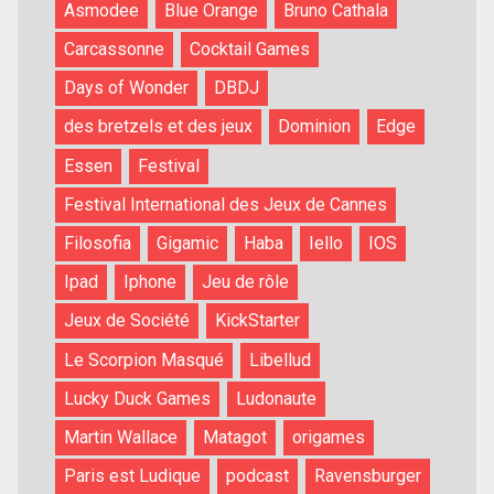
Asmodee
Blue Orange
Bruno Cathala
Carcassonne
Cocktail Games
Days of Wonder
DBDJ
des bretzels et des jeux
Dominion
Edge
Essen
Festival
Festival International des Jeux de Cannes
Filosofia
Gigamic
Haba
Iello
IOS
Ipad
Iphone
Jeu de rôle
Jeux de Société
KickStarter
Le Scorpion Masqué
Libellud
Lucky Duck Games
Ludonaute
Martin Wallace
Matagot
origames
Paris est Ludique
podcast
Ravensburger