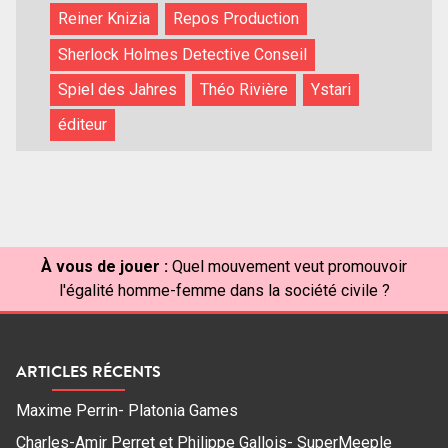
Reiner Knizia
Repos Production
Sherlock Holmes Detective Conseil
Spiel des Jahres
Théo Rivière
Ystari
éditeur
À vous de jouer :
Quel mouvement veut promouvoir
l'égalité homme-femme dans la société civile ?
ARTICLES RÉCENTS
Maxime Perrin- Platonia Games
Charles-Amir Perret et Philippe Gallois- SuperMeeple