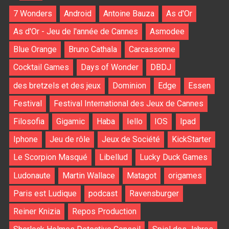
7 Wonders
Android
Antoine Bauza
As d'Or
As d'Or - Jeu de l'année de Cannes
Asmodee
Blue Orange
Bruno Cathala
Carcassonne
Cocktail Games
Days of Wonder
DBDJ
des bretzels et des jeux
Dominion
Edge
Essen
Festival
Festival International des Jeux de Cannes
Filosofia
Gigamic
Haba
Iello
IOS
Ipad
Iphone
Jeu de rôle
Jeux de Société
KickStarter
Le Scorpion Masqué
Libellud
Lucky Duck Games
Ludonaute
Martin Wallace
Matagot
origames
Paris est Ludique
podcast
Ravensburger
Reiner Knizia
Repos Production