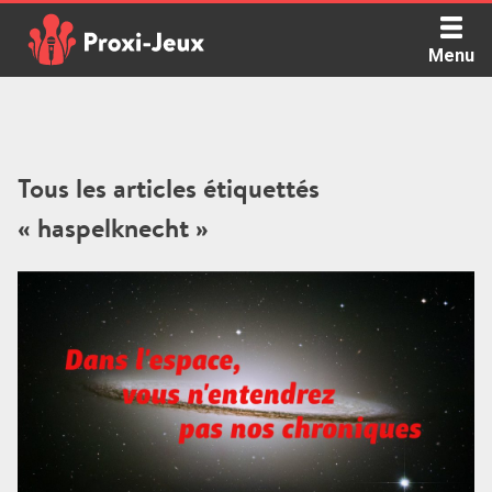
Skip
to
Menu
content
Proxi Jeux - Le podcast qui vous parle de jeux de société
Tous les articles étiquettés
« haspelknecht »