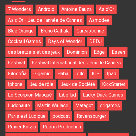
7 Wonders
Android
Antoine Bauza
As d'Or
As d'Or - Jeu de l'année de Cannes
Asmodee
Blue Orange
Bruno Cathala
Carcassonne
Cocktail Games
Days of Wonder
DBDJ
des bretzels et des jeux
Dominion
Edge
Essen
Festival
Festival International des Jeux de Cannes
Filosofia
Gigamic
Haba
Iello
IOS
Ipad
Iphone
Jeu de rôle
Jeux de Société
KickStarter
Le Scorpion Masqué
Libellud
Lucky Duck Games
Ludonaute
Martin Wallace
Matagot
origames
Paris est Ludique
podcast
Ravensburger
Reiner Knizia
Repos Production