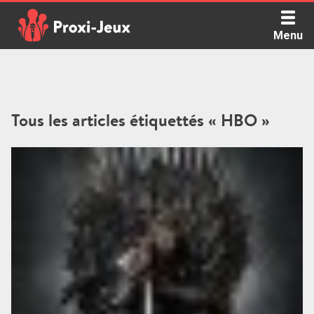
Skip
to
Menu
content
Proxi Jeux - Le podcast qui vous parle de jeux de société
Tous les articles étiquettés « HBO »