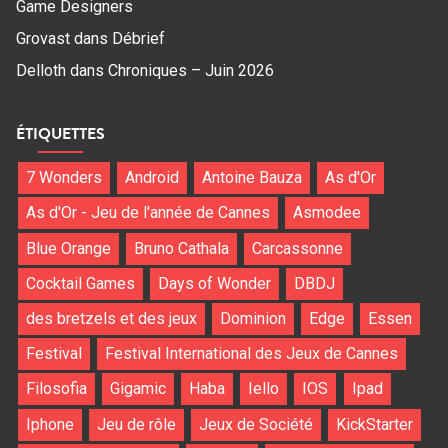
Game Designers
Grovast
dans
Débrief
Delloth
dans
Chroniques – Juin 2026
ÉTIQUETTES
7 Wonders
Android
Antoine Bauza
As d'Or
As d'Or - Jeu de l'année de Cannes
Asmodee
Blue Orange
Bruno Cathala
Carcassonne
Cocktail Games
Days of Wonder
DBDJ
des bretzels et des jeux
Dominion
Edge
Essen
Festival
Festival International des Jeux de Cannes
Filosofia
Gigamic
Haba
Iello
IOS
Ipad
Iphone
Jeu de rôle
Jeux de Société
KickStarter