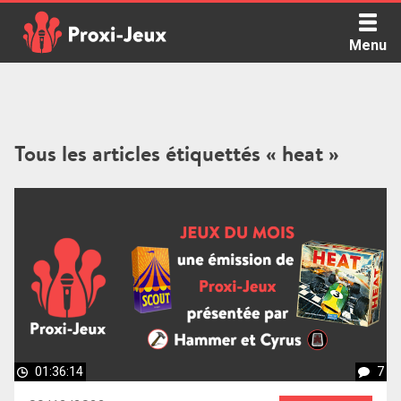
Skip
to
Menu
content
Proxi Jeux - Le podcast qui vous parle de jeux de société
Tous les articles étiquettés « heat »
01:36:14
7