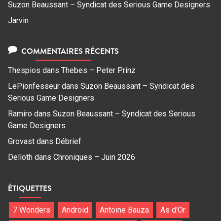
Suzon Beaussant – Syndicat des Serious Game Designers
Jarvin
COMMENTAIRES RÉCENTS
Thespios
dans
Thebes – Peter Prinz
LePionfesseur
dans
Suzon Beaussant – Syndicat des
Serious Game Designers
Ramiro
dans
Suzon Beaussant – Syndicat des Serious
Game Designers
Grovast
dans
Débrief
Delloth
dans
Chroniques – Juin 2026
ÉTIQUETTES
7 Wonders
Android
Antoine Bauza
As d'Or