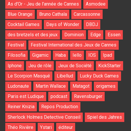
As d'Or - Jeu de l'année de Cannes
Asmodee
Blue Orange
Bruno Cathala
Carcassonne
Cocktail Games
Days of Wonder
DBDJ
des bretzels et des jeux
Dominion
Edge
Essen
Festival
Festival International des Jeux de Cannes
Filosofia
Gigamic
Haba
Iello
IOS
Ipad
Iphone
Jeu de rôle
Jeux de Société
KickStarter
Le Scorpion Masqué
Libellud
Lucky Duck Games
Ludonaute
Martin Wallace
Matagot
origames
Paris est Ludique
podcast
Ravensburger
Reiner Knizia
Repos Production
Sherlock Holmes Detective Conseil
Spiel des Jahres
Théo Rivière
Ystari
éditeur