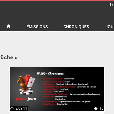
Le
iété
ÉMISSIONS
CHRONIQUES
JOU
küche »
2:09:11
10