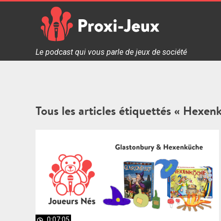
Skip
to
content
Proxi Jeux - Le podcast qui vous parle de jeux de soc
Le podcast qui vous parle de jeux de société
Tous les articles étiquettés « Hexen
0:07:05