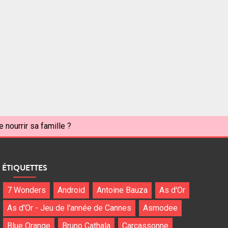
nourrir sa famille ?
ÉTIQUETTES
7 Wonders
Android
Antoine Bauza
As d'Or
As d'Or - Jeu de l'année de Cannes
Asmodee
Blue Orange
Bruno Cathala
Carcassonne