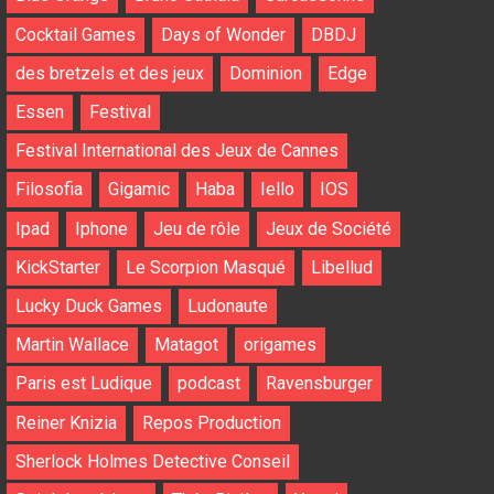
Cocktail Games
Days of Wonder
DBDJ
des bretzels et des jeux
Dominion
Edge
Essen
Festival
Festival International des Jeux de Cannes
Filosofia
Gigamic
Haba
Iello
IOS
Ipad
Iphone
Jeu de rôle
Jeux de Société
KickStarter
Le Scorpion Masqué
Libellud
Lucky Duck Games
Ludonaute
Martin Wallace
Matagot
origames
Paris est Ludique
podcast
Ravensburger
Reiner Knizia
Repos Production
Sherlock Holmes Detective Conseil