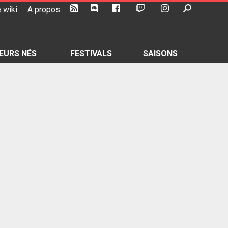
 wiki
A propos
EURS NÉS
FESTIVALS
SAISONS