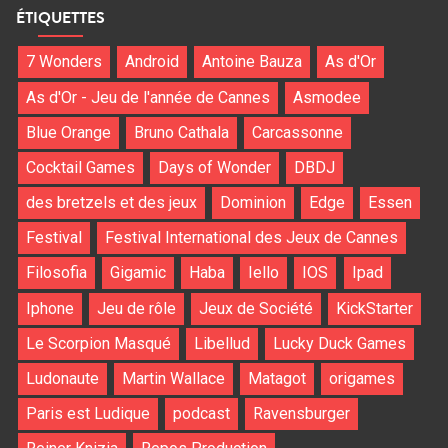
ÉTIQUETTES
7 Wonders
Android
Antoine Bauza
As d'Or
As d'Or - Jeu de l'année de Cannes
Asmodee
Blue Orange
Bruno Cathala
Carcassonne
Cocktail Games
Days of Wonder
DBDJ
des bretzels et des jeux
Dominion
Edge
Essen
Festival
Festival International des Jeux de Cannes
Filosofia
Gigamic
Haba
Iello
IOS
Ipad
Iphone
Jeu de rôle
Jeux de Société
KickStarter
Le Scorpion Masqué
Libellud
Lucky Duck Games
Ludonaute
Martin Wallace
Matagot
origames
Paris est Ludique
podcast
Ravensburger