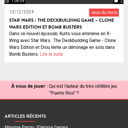
1:06:09
2
13/12/2024
Jeux du mois
STAR WARS : THE DECKBUILDING GAME – CLONE
WARS EDITION ET BOMB BUSTERS
Dans ce nouvel épisode, Kurts vous emmène en X-
Wing avec Star Wars : The Deckbuilding Game - Clone
Wars Edition et Drou tente un déminage en solo dans
Bomb Busters.
Lire la suite
À vous de jouer :
Qui est l'auteur du très célèbre jeu
"Puerto Rico" ?
ARTICLES RÉCENTS
Maxime Perrin- Platonia Games