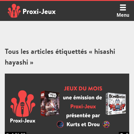
Skip
to
Menu
content
Proxi Jeux - Le podcast qui vous parle de jeux de société
Tous les articles étiquettés « hisashi
hayashi »