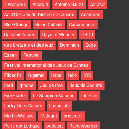
7 Wonders
Android
Antoine Bauza
As d'Or
As d'Or - Jeu de l'année de Cannes
Asmodee
Blue Orange
Bruno Cathala
Carcassonne
Cocktail Games
Days of Wonder
DBDJ
des bretzels et des jeux
Dominion
Edge
Essen
Festival
Festival International des Jeux de Cannes
Filosofia
Gigamic
Haba
Iello
IOS
Ipad
Iphone
Jeu de rôle
Jeux de Société
KickStarter
Le Scorpion Masqué
Libellud
Lucky Duck Games
Ludonaute
Martin Wallace
Matagot
origames
Paris est Ludique
podcast
Ravensburger