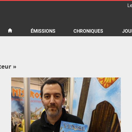
Le
iété
ÉMISSIONS
CHRONIQUES
JOU
teur »