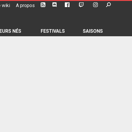
 wiki
A propos
EURS NÉS
FESTIVALS
SAISONS