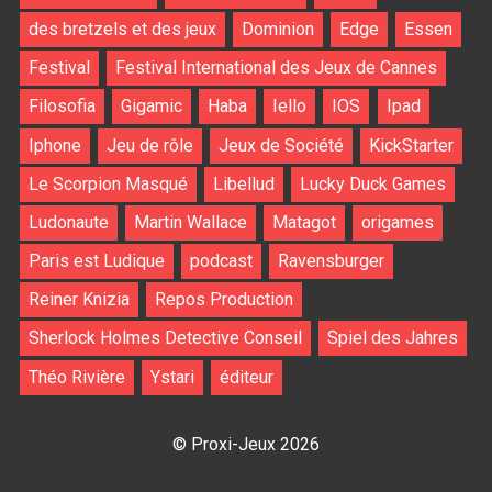
des bretzels et des jeux
Dominion
Edge
Essen
Festival
Festival International des Jeux de Cannes
Filosofia
Gigamic
Haba
Iello
IOS
Ipad
Iphone
Jeu de rôle
Jeux de Société
KickStarter
Le Scorpion Masqué
Libellud
Lucky Duck Games
Ludonaute
Martin Wallace
Matagot
origames
Paris est Ludique
podcast
Ravensburger
Reiner Knizia
Repos Production
Sherlock Holmes Detective Conseil
Spiel des Jahres
Théo Rivière
Ystari
éditeur
© Proxi-Jeux 2026