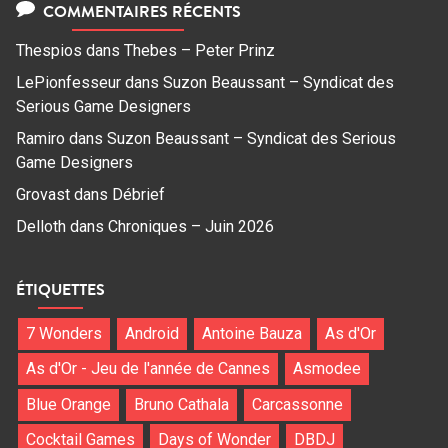
COMMENTAIRES RÉCENTS
Thespios
dans
Thebes – Peter Prinz
LePionfesseur
dans
Suzon Beaussant – Syndicat des
Serious Game Designers
Ramiro
dans
Suzon Beaussant – Syndicat des Serious
Game Designers
Grovast
dans
Débrief
Delloth
dans
Chroniques – Juin 2026
ÉTIQUETTES
7 Wonders
Android
Antoine Bauza
As d'Or
As d'Or - Jeu de l'année de Cannes
Asmodee
Blue Orange
Bruno Cathala
Carcassonne
Cocktail Games
Days of Wonder
DBDJ