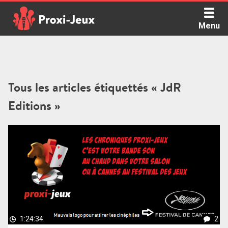
Skip
to
Menu
content
Proxi Jeux - Le podcast qui vous parle de jeux de société
Tous les articles étiquettés « JdR
Editions »
1:24:34
2