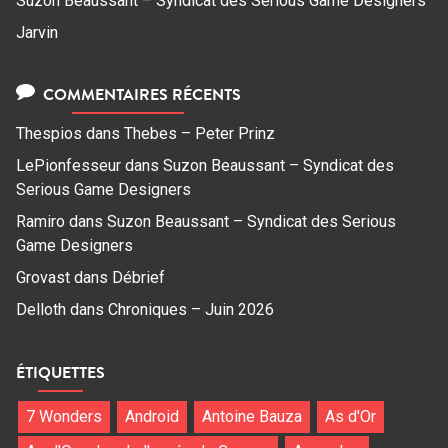
Suzon Beaussant – Syndicat des Serious Game Designers
Jarvin
COMMENTAIRES RÉCENTS
Thespios
dans
Thebes – Peter Prinz
LePionfesseur
dans
Suzon Beaussant – Syndicat des
Serious Game Designers
Ramiro
dans
Suzon Beaussant – Syndicat des Serious
Game Designers
Grovast
dans
Débrief
Delloth
dans
Chroniques – Juin 2026
ÉTIQUETTES
7 Wonders
Android
Antoine Bauza
As d'Or