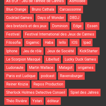
As d'Or - Jeu de l'année de Cannes
Asmodee
Blue Orange
Bruno Cathala
Carcassonne
Cocktail Games
Days of Wonder
DBDJ
des bretzels et des jeux
Dominion
Edge
Essen
Festival
Festival International des Jeux de Cannes
Filosofia
Gigamic
Haba
Iello
IOS
Ipad
Iphone
Jeu de rôle
Jeux de Société
KickStarter
Le Scorpion Masqué
Libellud
Lucky Duck Games
Ludonaute
Martin Wallace
Matagot
origames
Paris est Ludique
podcast
Ravensburger
Reiner Knizia
Repos Production
Sherlock Holmes Detective Conseil
Spiel des Jahres
Théo Rivière
Ystari
éditeur