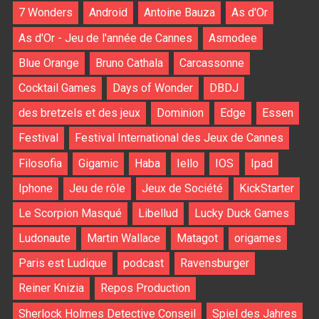
7 Wonders
Android
Antoine Bauza
As d'Or
As d'Or - Jeu de l'année de Cannes
Asmodee
Blue Orange
Bruno Cathala
Carcassonne
Cocktail Games
Days of Wonder
DBDJ
des bretzels et des jeux
Dominion
Edge
Essen
Festival
Festival International des Jeux de Cannes
Filosofia
Gigamic
Haba
Iello
IOS
Ipad
Iphone
Jeu de rôle
Jeux de Société
KickStarter
Le Scorpion Masqué
Libellud
Lucky Duck Games
Ludonaute
Martin Wallace
Matagot
origames
Paris est Ludique
podcast
Ravensburger
Reiner Knizia
Repos Production
Sherlock Holmes Detective Conseil
Spiel des Jahres