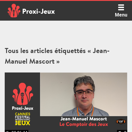
Skip
to
Menu
content
Proxi Jeux - Le podcast qui vous parle de jeux de société
Tous les articles étiquettés « Jean-
Manuel Mascort »