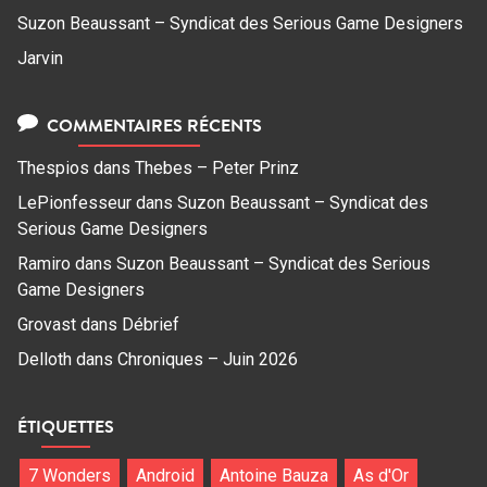
Suzon Beaussant – Syndicat des Serious Game Designers
Jarvin
COMMENTAIRES RÉCENTS
Thespios
dans
Thebes – Peter Prinz
LePionfesseur
dans
Suzon Beaussant – Syndicat des
Serious Game Designers
Ramiro
dans
Suzon Beaussant – Syndicat des Serious
Game Designers
Grovast
dans
Débrief
Delloth
dans
Chroniques – Juin 2026
ÉTIQUETTES
7 Wonders
Android
Antoine Bauza
As d'Or