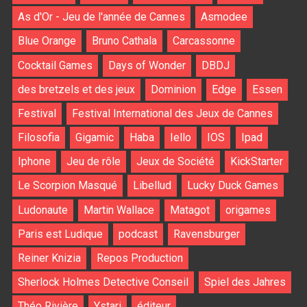
As d'Or - Jeu de l'année de Cannes
Asmodee
Blue Orange
Bruno Cathala
Carcassonne
Cocktail Games
Days of Wonder
DBDJ
des bretzels et des jeux
Dominion
Edge
Essen
Festival
Festival International des Jeux de Cannes
Filosofia
Gigamic
Haba
Iello
IOS
Ipad
Iphone
Jeu de rôle
Jeux de Société
KickStarter
Le Scorpion Masqué
Libellud
Lucky Duck Games
Ludonaute
Martin Wallace
Matagot
origames
Paris est Ludique
podcast
Ravensburger
Reiner Knizia
Repos Production
Sherlock Holmes Detective Conseil
Spiel des Jahres
Théo Rivière
Ystari
éditeur