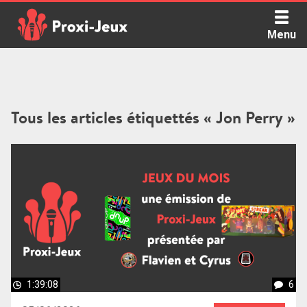
Skip
to
Menu
content
Proxi Jeux - Le podcast qui vous parle de jeux de société
Tous les articles étiquettés « Jon Perry »
1:39:08
6