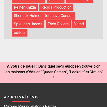
Reiner Knizia
Repos Production
Sherlock Holmes Detective Conseil
Spiel des Jahres
Théo Rivière
Ystari
éditeur
À vous de jouer :
Dans quel pays européen trouve-t-on
les maisons d'édition "Queen Games", "Lookout" et "Amigo"
?
ARTICLES RÉCENTS
Maxime Perrin- Platonia Games