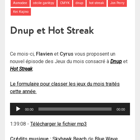
Asmodee
cécile garlépy
CMYK
dnup
hot streak
Jon Perry
Kei Kajino
Dnup et Hot Streak
Ce mois-ci,
Flavien
et
Cyrus
vous proposent un
nouvel épisode des Jeux du mois consacré à
Dnup
et
Hot Streak
.
Le formulaire pour classer les jeux du mois traités
cette année.
Lecteur
00:00
00:00
audio
1:39:08
-
Télécharger le fichier mp3
Crédits musique :
Skyhawk Beach
de
Blue Wave