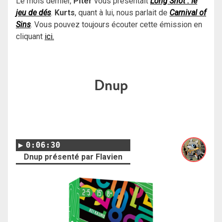
Le mois dernier,
Piter
vous présentait
Long Shot : le
jeu de dés
.
Kurts
, quant à lui, nous parlait de
Carnival of
Sins
. Vous pouvez toujours écouter cette émission en
cliquant
ici.
Dnup
0:06:30
Dnup présenté par Flavien