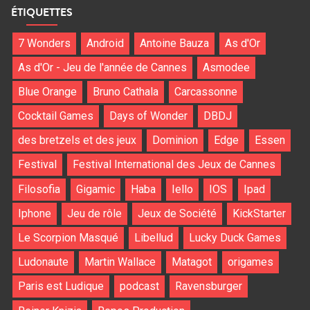
ÉTIQUETTES
7 Wonders
Android
Antoine Bauza
As d'Or
As d'Or - Jeu de l'année de Cannes
Asmodee
Blue Orange
Bruno Cathala
Carcassonne
Cocktail Games
Days of Wonder
DBDJ
des bretzels et des jeux
Dominion
Edge
Essen
Festival
Festival International des Jeux de Cannes
Filosofia
Gigamic
Haba
Iello
IOS
Ipad
Iphone
Jeu de rôle
Jeux de Société
KickStarter
Le Scorpion Masqué
Libellud
Lucky Duck Games
Ludonaute
Martin Wallace
Matagot
origames
Paris est Ludique
podcast
Ravensburger