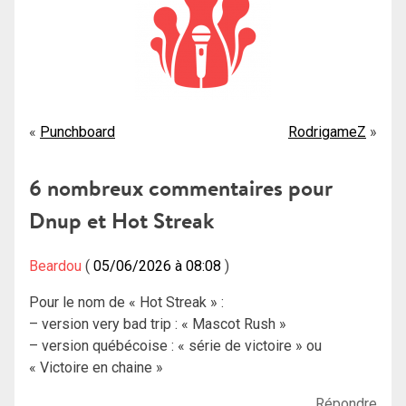
Navigation
Punchboard
RodrigameZ
de
6 nombreux commentaires pour
l’article
Dnup et Hot Streak
Beardou
05/06/2026 à 08:08
Pour le nom de « Hot Streak » :
– version very bad trip : « Mascot Rush »
– version québécoise : « série de victoire » ou
« Victoire en chaine »
Répondre