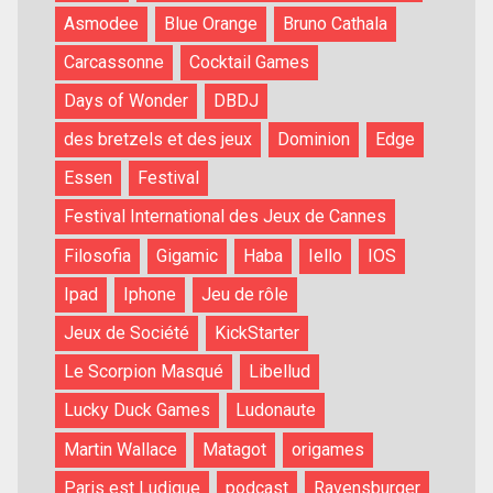
Asmodee
Blue Orange
Bruno Cathala
Carcassonne
Cocktail Games
Days of Wonder
DBDJ
des bretzels et des jeux
Dominion
Edge
Essen
Festival
Festival International des Jeux de Cannes
Filosofia
Gigamic
Haba
Iello
IOS
Ipad
Iphone
Jeu de rôle
Jeux de Société
KickStarter
Le Scorpion Masqué
Libellud
Lucky Duck Games
Ludonaute
Martin Wallace
Matagot
origames
Paris est Ludique
podcast
Ravensburger