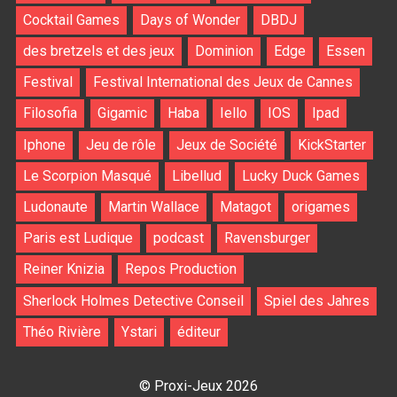
Cocktail Games
Days of Wonder
DBDJ
des bretzels et des jeux
Dominion
Edge
Essen
Festival
Festival International des Jeux de Cannes
Filosofia
Gigamic
Haba
Iello
IOS
Ipad
Iphone
Jeu de rôle
Jeux de Société
KickStarter
Le Scorpion Masqué
Libellud
Lucky Duck Games
Ludonaute
Martin Wallace
Matagot
origames
Paris est Ludique
podcast
Ravensburger
Reiner Knizia
Repos Production
Sherlock Holmes Detective Conseil
Spiel des Jahres
Théo Rivière
Ystari
éditeur
© Proxi-Jeux 2026