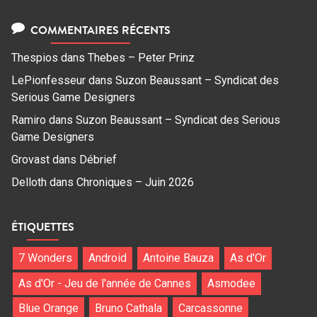
COMMENTAIRES RÉCENTS
Thespios
dans
Thebes – Peter Prinz
LePionfesseur
dans
Suzon Beaussant – Syndicat des
Serious Game Designers
Ramiro
dans
Suzon Beaussant – Syndicat des Serious
Game Designers
Grovast
dans
Débrief
Delloth
dans
Chroniques – Juin 2026
ÉTIQUETTES
7 Wonders
Android
Antoine Bauza
As d'Or
As d'Or - Jeu de l'année de Cannes
Asmodee
Blue Orange
Bruno Cathala
Carcassonne