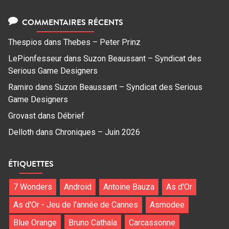
COMMENTAIRES RÉCENTS
Thespios
dans
Thebes – Peter Prinz
LePionfesseur
dans
Suzon Beaussant – Syndicat des
Serious Game Designers
Ramiro
dans
Suzon Beaussant – Syndicat des Serious
Game Designers
Grovast
dans
Débrief
Delloth
dans
Chroniques – Juin 2026
ÉTIQUETTES
7 Wonders
Android
Antoine Bauza
As d'Or
As d'Or - Jeu de l'année de Cannes
Asmodee
Blue Orange
Bruno Cathala
Carcassonne