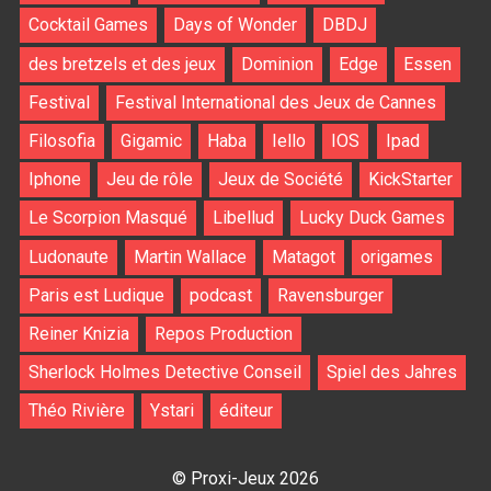
Cocktail Games
Days of Wonder
DBDJ
des bretzels et des jeux
Dominion
Edge
Essen
Festival
Festival International des Jeux de Cannes
Filosofia
Gigamic
Haba
Iello
IOS
Ipad
Iphone
Jeu de rôle
Jeux de Société
KickStarter
Le Scorpion Masqué
Libellud
Lucky Duck Games
Ludonaute
Martin Wallace
Matagot
origames
Paris est Ludique
podcast
Ravensburger
Reiner Knizia
Repos Production
Sherlock Holmes Detective Conseil
Spiel des Jahres
Théo Rivière
Ystari
éditeur
© Proxi-Jeux 2026