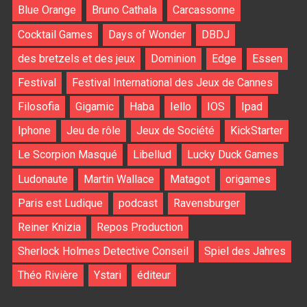
Blue Orange
Bruno Cathala
Carcassonne
Cocktail Games
Days of Wonder
DBDJ
des bretzels et des jeux
Dominion
Edge
Essen
Festival
Festival International des Jeux de Cannes
Filosofia
Gigamic
Haba
Iello
IOS
Ipad
Iphone
Jeu de rôle
Jeux de Société
KickStarter
Le Scorpion Masqué
Libellud
Lucky Duck Games
Ludonaute
Martin Wallace
Matagot
origames
Paris est Ludique
podcast
Ravensburger
Reiner Knizia
Repos Production
Sherlock Holmes Detective Conseil
Spiel des Jahres
Théo Rivière
Ystari
éditeur