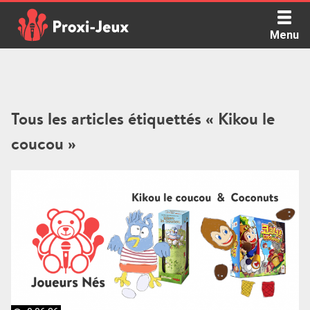
Skip
to
Menu
content
Proxi Jeux - Le podcast qui vous parle de jeux de société
Tous les articles étiquettés « Kikou le
coucou »