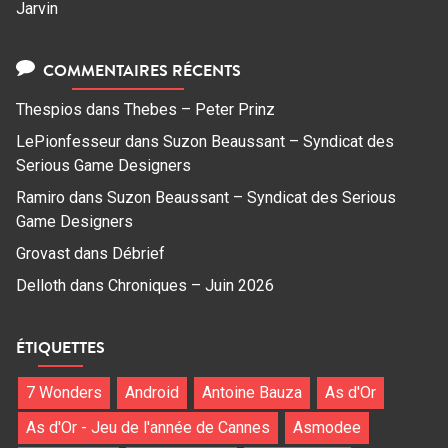
Jarvin
COMMENTAIRES RÉCENTS
Thespios
dans
Thebes – Peter Prinz
LePionfesseur
dans
Suzon Beaussant – Syndicat des
Serious Game Designers
Ramiro
dans
Suzon Beaussant – Syndicat des Serious
Game Designers
Grovast
dans
Débrief
Delloth
dans
Chroniques – Juin 2026
ÉTIQUETTES
7 Wonders
Android
Antoine Bauza
As d'Or
As d'Or - Jeu de l'année de Cannes
Asmodee