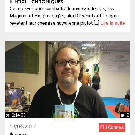
N°101 – CHRONIQUES
Ce mois-ci, pour combattre le mauvais temps, les
Magnum et Higgins du j2s, aka DDschutz et Polgara,
revêtent leur chemise hawaïenne plutôt […]
Lire la suite
0:14:05
2
19/04/2017
FIJ Cannes