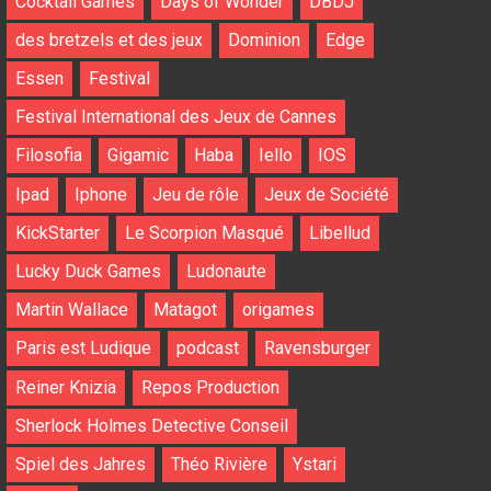
Cocktail Games
Days of Wonder
DBDJ
des bretzels et des jeux
Dominion
Edge
Essen
Festival
Festival International des Jeux de Cannes
Filosofia
Gigamic
Haba
Iello
IOS
Ipad
Iphone
Jeu de rôle
Jeux de Société
KickStarter
Le Scorpion Masqué
Libellud
Lucky Duck Games
Ludonaute
Martin Wallace
Matagot
origames
Paris est Ludique
podcast
Ravensburger
Reiner Knizia
Repos Production
Sherlock Holmes Detective Conseil
Spiel des Jahres
Théo Rivière
Ystari