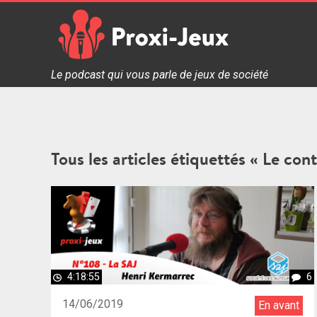
Skip
to
content
Proxi Jeux - Le podcast qui vous parle de jeux de soc
Le podcast qui vous parle de jeux de société
Tous les articles étiquettés « Le con
4:18:55
6
14/06/2019
En avant