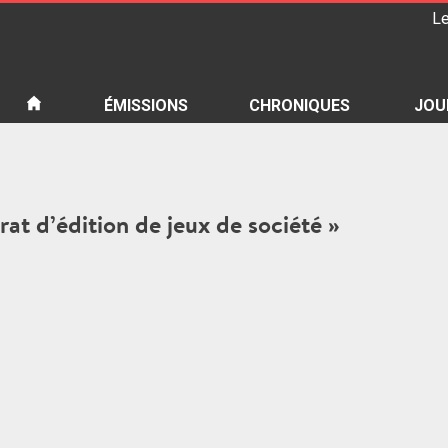
Le
iété
ÉMISSIONS
CHRONIQUES
JOU
trat d’édition de jeux de société »