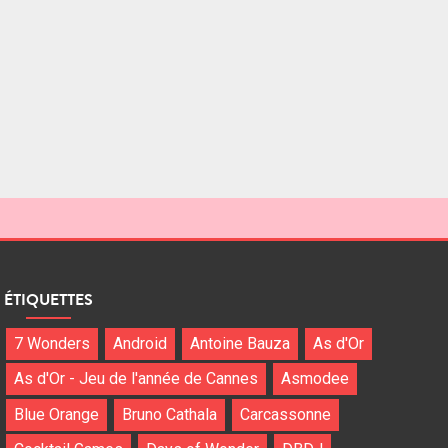
ÉTIQUETTES
7 Wonders
Android
Antoine Bauza
As d'Or
As d'Or - Jeu de l'année de Cannes
Asmodee
Blue Orange
Bruno Cathala
Carcassonne