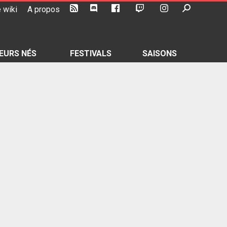
 wiki
A propos
EURS NÉS
FESTIVALS
SAISONS