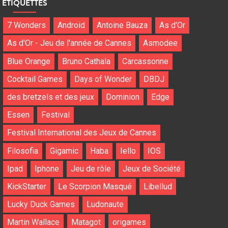
ÉTIQUETTES
7 Wonders
Android
Antoine Bauza
As d'Or
As d'Or - Jeu de l'année de Cannes
Asmodee
Blue Orange
Bruno Cathala
Carcassonne
Cocktail Games
Days of Wonder
DBDJ
des bretzels et des jeux
Dominion
Edge
Essen
Festival
Festival International des Jeux de Cannes
Filosofia
Gigamic
Haba
Iello
IOS
Ipad
Iphone
Jeu de rôle
Jeux de Société
KickStarter
Le Scorpion Masqué
Libellud
Lucky Duck Games
Ludonaute
Martin Wallace
Matagot
origames