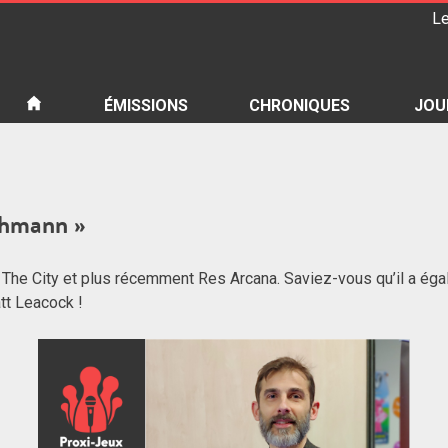
Le
iété
ÉMISSIONS
CHRONIQUES
JOU
Lehmann »
The City et plus récemment Res Arcana. Saviez-vous qu’il a éga
tt Leacock !