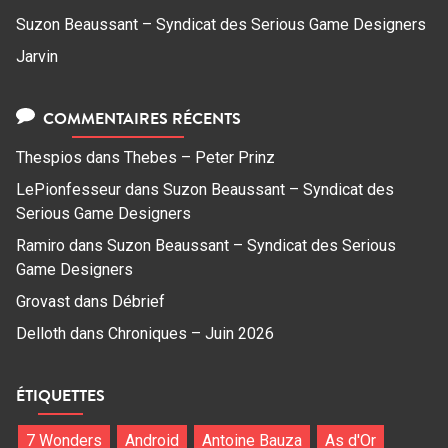
Suzon Beaussant – Syndicat des Serious Game Designers
Jarvin
COMMENTAIRES RÉCENTS
Thespios
dans
Thebes – Peter Prinz
LePionfesseur
dans
Suzon Beaussant – Syndicat des
Serious Game Designers
Ramiro
dans
Suzon Beaussant – Syndicat des Serious
Game Designers
Grovast
dans
Débrief
Delloth
dans
Chroniques – Juin 2026
ÉTIQUETTES
7 Wonders
Android
Antoine Bauza
As d'Or