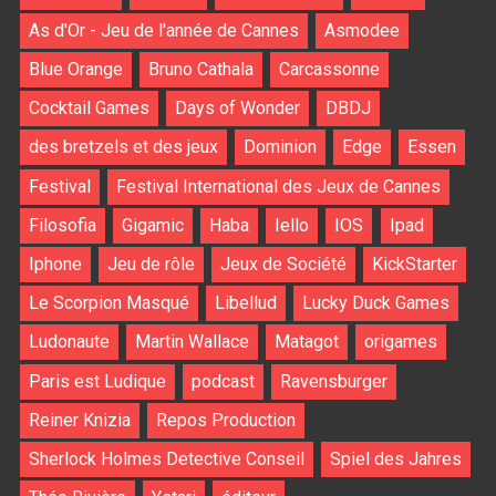
As d'Or - Jeu de l'année de Cannes
Asmodee
Blue Orange
Bruno Cathala
Carcassonne
Cocktail Games
Days of Wonder
DBDJ
des bretzels et des jeux
Dominion
Edge
Essen
Festival
Festival International des Jeux de Cannes
Filosofia
Gigamic
Haba
Iello
IOS
Ipad
Iphone
Jeu de rôle
Jeux de Société
KickStarter
Le Scorpion Masqué
Libellud
Lucky Duck Games
Ludonaute
Martin Wallace
Matagot
origames
Paris est Ludique
podcast
Ravensburger
Reiner Knizia
Repos Production
Sherlock Holmes Detective Conseil
Spiel des Jahres