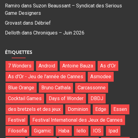
Ramiro
dans
Suzon Beaussant – Syndicat des Serious
Game Designers
Grovast
dans
Débrief
Delloth
dans
Chroniques – Juin 2026
ÉTIQUETTES
7 Wonders
Android
Antoine Bauza
As d'Or
As d'Or - Jeu de l'année de Cannes
Asmodee
Blue Orange
Bruno Cathala
Carcassonne
Cocktail Games
Days of Wonder
DBDJ
des bretzels et des jeux
Dominion
Edge
Essen
Festival
Festival International des Jeux de Cannes
Filosofia
Gigamic
Haba
Iello
IOS
Ipad