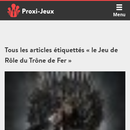
Skip
to
Menu
content
Proxi Jeux - Le podcast qui vous parle de jeux de société
Tous les articles étiquettés « le Jeu de
Rôle du Trône de Fer »