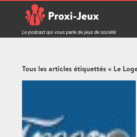
Skip
to
content
Proxi Jeux - Le podcast qui vous parle de jeux de soc
Le podcast qui vous parle de jeux de société
Tous les articles étiquettés « Le Log