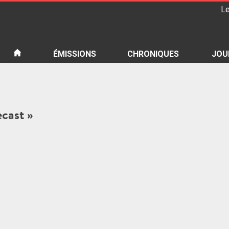
Le
iété
ÉMISSIONS
CHRONIQUES
JOU
ecast »