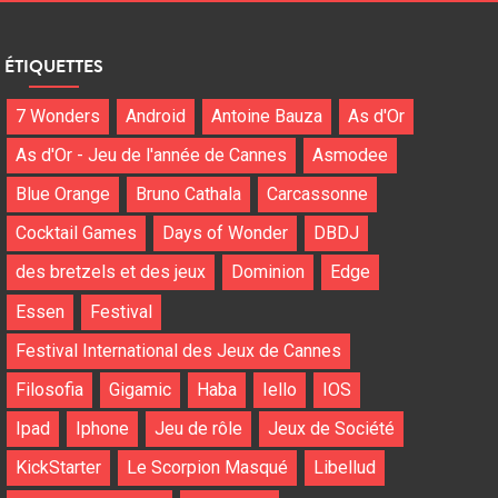
ÉTIQUETTES
7 Wonders
Android
Antoine Bauza
As d'Or
As d'Or - Jeu de l'année de Cannes
Asmodee
Blue Orange
Bruno Cathala
Carcassonne
Cocktail Games
Days of Wonder
DBDJ
des bretzels et des jeux
Dominion
Edge
Essen
Festival
Festival International des Jeux de Cannes
Filosofia
Gigamic
Haba
Iello
IOS
Ipad
Iphone
Jeu de rôle
Jeux de Société
KickStarter
Le Scorpion Masqué
Libellud