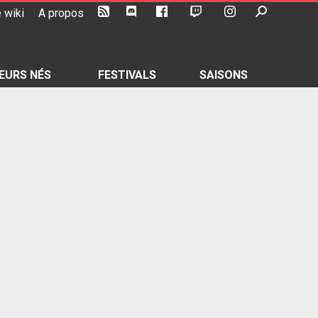
 wiki
A propos
EURS NÉS
FESTIVALS
SAISONS