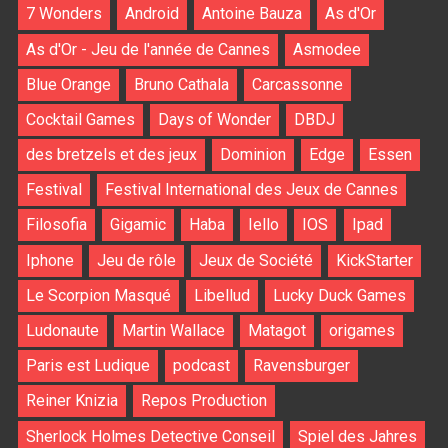
7 Wonders
Android
Antoine Bauza
As d'Or
As d'Or - Jeu de l'année de Cannes
Asmodee
Blue Orange
Bruno Cathala
Carcassonne
Cocktail Games
Days of Wonder
DBDJ
des bretzels et des jeux
Dominion
Edge
Essen
Festival
Festival International des Jeux de Cannes
Filosofia
Gigamic
Haba
Iello
IOS
Ipad
Iphone
Jeu de rôle
Jeux de Société
KickStarter
Le Scorpion Masqué
Libellud
Lucky Duck Games
Ludonaute
Martin Wallace
Matagot
origames
Paris est Ludique
podcast
Ravensburger
Reiner Knizia
Repos Production
Sherlock Holmes Detective Conseil
Spiel des Jahres