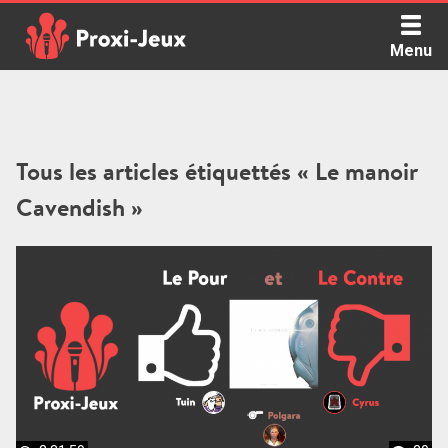
Skip
to
Menu
content
Proxi Jeux - Le podcast qui vous parle de jeux de société
Tous les articles étiquettés « Le manoir
Cavendish »