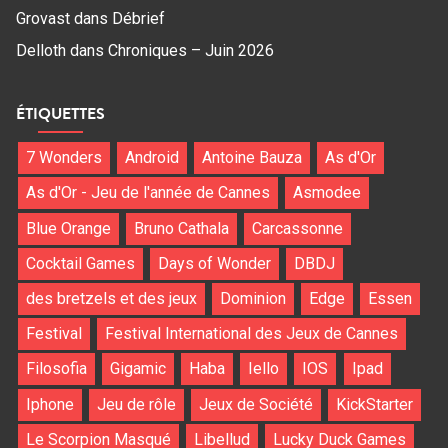
Grovast
dans
Débrief
Delloth
dans
Chroniques – Juin 2026
ÉTIQUETTES
7 Wonders
Android
Antoine Bauza
As d'Or
As d'Or - Jeu de l'année de Cannes
Asmodee
Blue Orange
Bruno Cathala
Carcassonne
Cocktail Games
Days of Wonder
DBDJ
des bretzels et des jeux
Dominion
Edge
Essen
Festival
Festival International des Jeux de Cannes
Filosofia
Gigamic
Haba
Iello
IOS
Ipad
Iphone
Jeu de rôle
Jeux de Société
KickStarter
Le Scorpion Masqué
Libellud
Lucky Duck Games