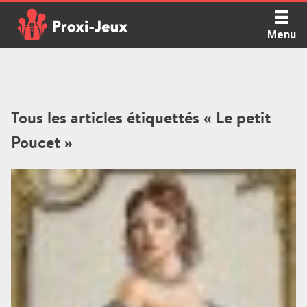
Skip
to
Menu
content
Proxi Jeux - Le podcast qui vous parle de jeux de société
Tous les articles étiquettés « Le petit
Poucet »