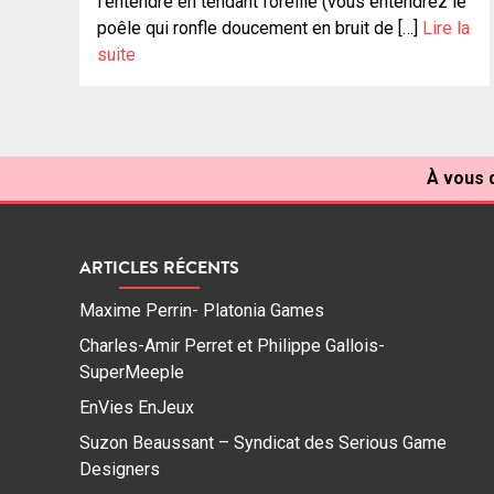
l’entendre en tendant l’oreille (vous entendrez le
poêle qui ronfle doucement en bruit de […]
Lire la
suite
À vous d
ARTICLES RÉCENTS
Maxime Perrin- Platonia Games
Charles-Amir Perret et Philippe Gallois-
SuperMeeple
EnVies EnJeux
Suzon Beaussant – Syndicat des Serious Game
Designers