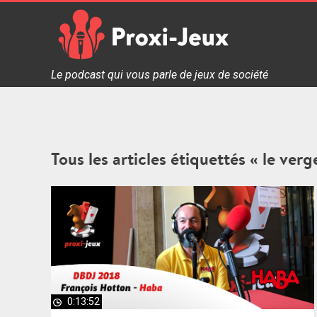
Skip
to
content
Proxi Jeux - Le podcast qui vous parle de jeux de soc
Le podcast qui vous parle de jeux de société
Tous les articles étiquettés « le verg
0:13:52