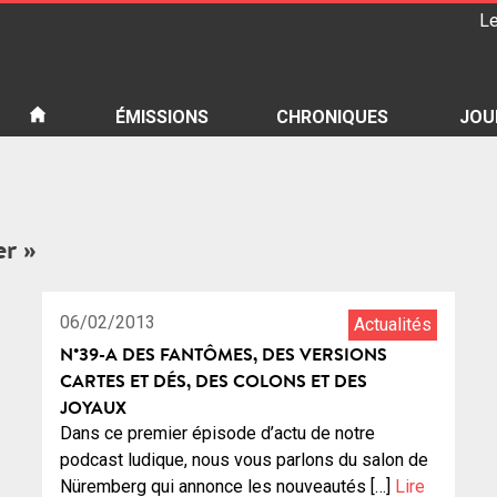
Le
iété
ÉMISSIONS
CHRONIQUES
JOU
er »
1:10:32
14
06/02/2013
Actualités
N°39-A DES FANTÔMES, DES VERSIONS
CARTES ET DÉS, DES COLONS ET DES
JOYAUX
Dans ce premier épisode d’actu de notre
podcast ludique, nous vous parlons du salon de
Nüremberg qui annonce les nouveautés […]
Lire