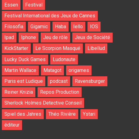
Essen
Festival
Festival International des Jeux de Cannes
Filosofia
Gigamic
Haba
Iello
IOS
Ipad
Iphone
Jeu de rôle
Jeux de Société
KickStarter
Le Scorpion Masqué
Libellud
Lucky Duck Games
Ludonaute
Martin Wallace
Matagot
origames
Paris est Ludique
podcast
Ravensburger
Reiner Knizia
Repos Production
Sherlock Holmes Detective Conseil
Spiel des Jahres
Théo Rivière
Ystari
éditeur