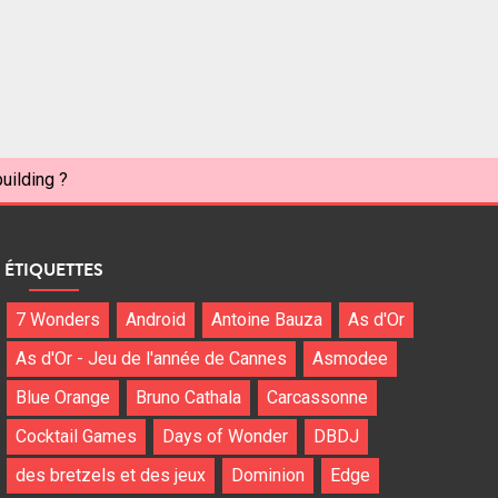
uilding ?
ÉTIQUETTES
7 Wonders
Android
Antoine Bauza
As d'Or
As d'Or - Jeu de l'année de Cannes
Asmodee
Blue Orange
Bruno Cathala
Carcassonne
Cocktail Games
Days of Wonder
DBDJ
des bretzels et des jeux
Dominion
Edge