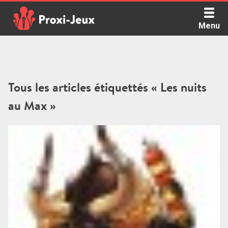
Skip
to
Menu
content
Proxi Jeux - Le podcast qui vous parle de jeux de société
Tous les articles étiquettés « Les nuits
au Max »