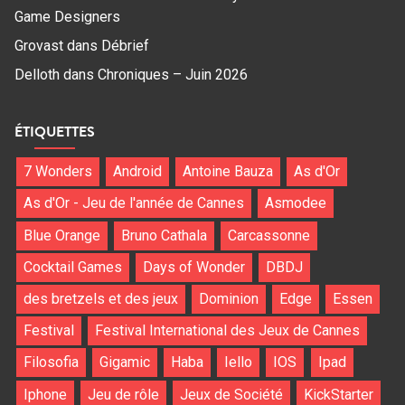
Game Designers
Grovast
dans
Débrief
Delloth
dans
Chroniques – Juin 2026
ÉTIQUETTES
7 Wonders
Android
Antoine Bauza
As d'Or
As d'Or - Jeu de l'année de Cannes
Asmodee
Blue Orange
Bruno Cathala
Carcassonne
Cocktail Games
Days of Wonder
DBDJ
des bretzels et des jeux
Dominion
Edge
Essen
Festival
Festival International des Jeux de Cannes
Filosofia
Gigamic
Haba
Iello
IOS
Ipad
Iphone
Jeu de rôle
Jeux de Société
KickStarter