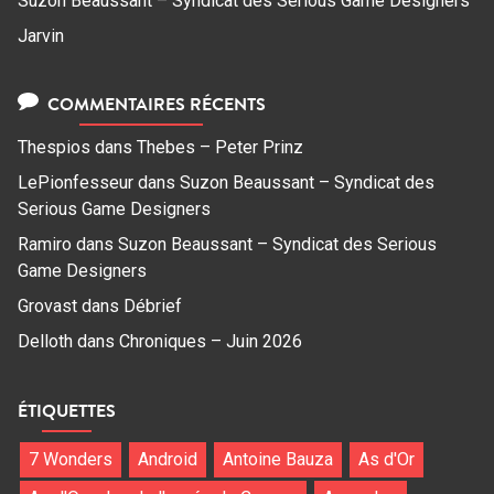
Suzon Beaussant – Syndicat des Serious Game Designers
Jarvin
COMMENTAIRES RÉCENTS
Thespios
dans
Thebes – Peter Prinz
LePionfesseur
dans
Suzon Beaussant – Syndicat des
Serious Game Designers
Ramiro
dans
Suzon Beaussant – Syndicat des Serious
Game Designers
Grovast
dans
Débrief
Delloth
dans
Chroniques – Juin 2026
ÉTIQUETTES
7 Wonders
Android
Antoine Bauza
As d'Or