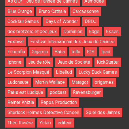
As d'Or - Jeu de l'année de Cannes
Asmodee
Blue Orange
Bruno Cathala
Carcassonne
Cocktail Games
Days of Wonder
DBDJ
des bretzels et des jeux
Dominion
Edge
Essen
Festival
Festival International des Jeux de Cannes
Filosofia
Gigamic
Haba
Iello
IOS
Ipad
Iphone
Jeu de rôle
Jeux de Société
KickStarter
Le Scorpion Masqué
Libellud
Lucky Duck Games
Ludonaute
Martin Wallace
Matagot
origames
Paris est Ludique
podcast
Ravensburger
Reiner Knizia
Repos Production
Sherlock Holmes Detective Conseil
Spiel des Jahres
Théo Rivière
Ystari
éditeur