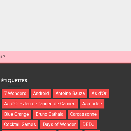
i ?
ÉTIQUETTES
7 Wonders
Android
Antoine Bauza
As d'Or
As d'Or - Jeu de l'année de Cannes
Asmodee
Blue Orange
Bruno Cathala
Carcassonne
Cocktail Games
Days of Wonder
DBDJ