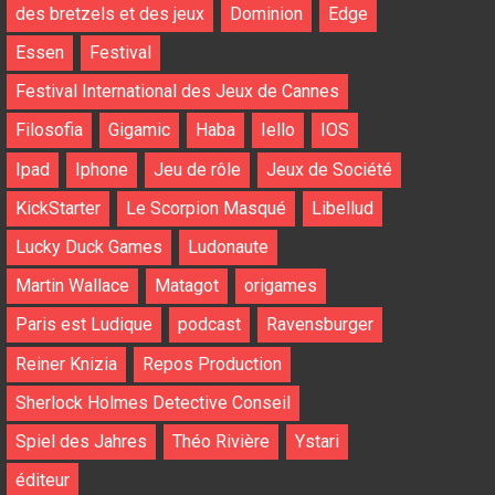
des bretzels et des jeux
Dominion
Edge
Essen
Festival
Festival International des Jeux de Cannes
Filosofia
Gigamic
Haba
Iello
IOS
Ipad
Iphone
Jeu de rôle
Jeux de Société
KickStarter
Le Scorpion Masqué
Libellud
Lucky Duck Games
Ludonaute
Martin Wallace
Matagot
origames
Paris est Ludique
podcast
Ravensburger
Reiner Knizia
Repos Production
Sherlock Holmes Detective Conseil
Spiel des Jahres
Théo Rivière
Ystari
éditeur