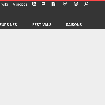
 wiki
A propos
EURS NÉS
FESTIVALS
SAISONS