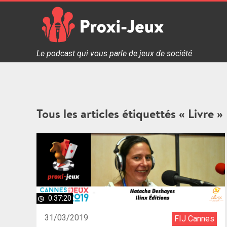
Skip
to
content
Proxi Jeux - Le podcast qui vous parle de jeux de soc
Le podcast qui vous parle de jeux de société
Tous les articles étiquettés « Livre »
0:37:20
31/03/2019
FIJ Cannes