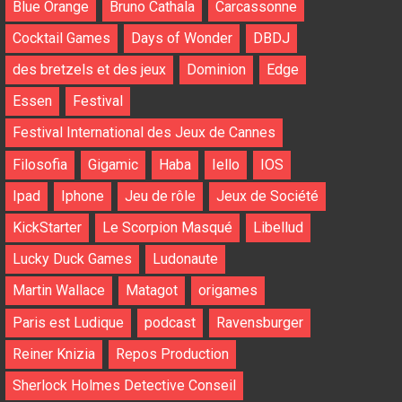
Blue Orange
Bruno Cathala
Carcassonne
Cocktail Games
Days of Wonder
DBDJ
des bretzels et des jeux
Dominion
Edge
Essen
Festival
Festival International des Jeux de Cannes
Filosofia
Gigamic
Haba
Iello
IOS
Ipad
Iphone
Jeu de rôle
Jeux de Société
KickStarter
Le Scorpion Masqué
Libellud
Lucky Duck Games
Ludonaute
Martin Wallace
Matagot
origames
Paris est Ludique
podcast
Ravensburger
Reiner Knizia
Repos Production
Sherlock Holmes Detective Conseil