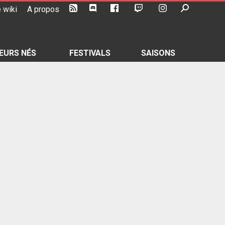
 wiki
A propos
EURS NÉS
FESTIVALS
SAISONS