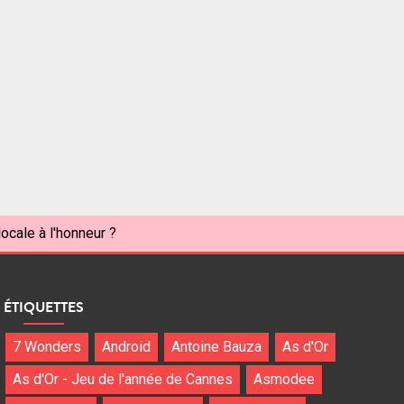
ocale à l'honneur ?
ÉTIQUETTES
7 Wonders
Android
Antoine Bauza
As d'Or
As d'Or - Jeu de l'année de Cannes
Asmodee