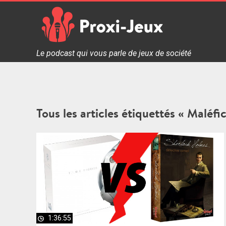
Skip
to
content
Proxi Jeux - Le podcast qui vous parle de jeux de soc
Le podcast qui vous parle de jeux de société
Tous les articles étiquettés « Maléfi
1:36:55