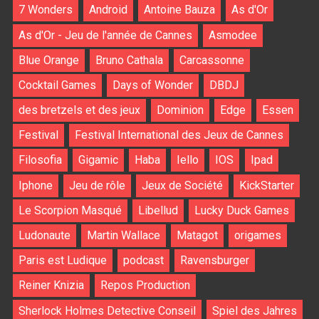
7 Wonders
Android
Antoine Bauza
As d'Or
As d'Or - Jeu de l'année de Cannes
Asmodee
Blue Orange
Bruno Cathala
Carcassonne
Cocktail Games
Days of Wonder
DBDJ
des bretzels et des jeux
Dominion
Edge
Essen
Festival
Festival International des Jeux de Cannes
Filosofia
Gigamic
Haba
Iello
IOS
Ipad
Iphone
Jeu de rôle
Jeux de Société
KickStarter
Le Scorpion Masqué
Libellud
Lucky Duck Games
Ludonaute
Martin Wallace
Matagot
origames
Paris est Ludique
podcast
Ravensburger
Reiner Knizia
Repos Production
Sherlock Holmes Detective Conseil
Spiel des Jahres