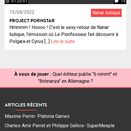
01:25:57
15
15/04/2022
Nanar ludique
PROJECT PORNSTAR
Hmmmm ! Hoooo ! C’est le sexy-retour de Nanar
ludique, l’émission où Le Pionfesseur fait découvrir à
Polgara et Cyrus […]
Lire la suite
À vous de jouer :
Quel éditeur publie "6 nimmt" et
"Bohnanza" en Allemagne ?
ARTICLES RÉCENTS
Maxime Perrin- Platonia Games
Charles-Amir Perret et Philippe Gallois- SuperMeeple