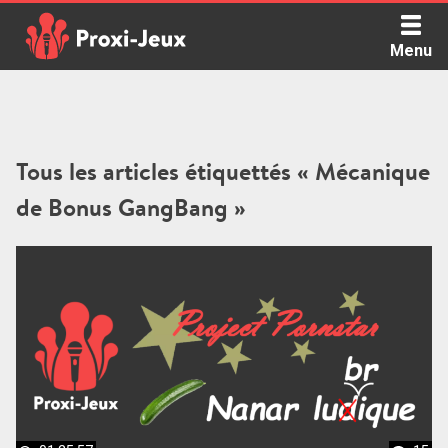
Skip
to
Menu
content
Proxi Jeux - Le podcast qui vous parle de jeux de société
Tous les articles étiquettés « Mécanique
de Bonus GangBang »