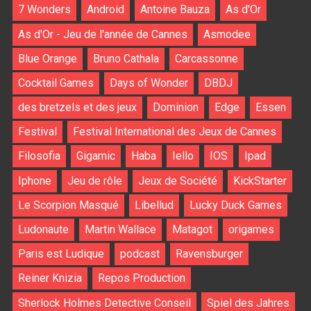
7 Wonders
Android
Antoine Bauza
As d'Or
As d'Or - Jeu de l'année de Cannes
Asmodee
Blue Orange
Bruno Cathala
Carcassonne
Cocktail Games
Days of Wonder
DBDJ
des bretzels et des jeux
Dominion
Edge
Essen
Festival
Festival International des Jeux de Cannes
Filosofia
Gigamic
Haba
Iello
IOS
Ipad
Iphone
Jeu de rôle
Jeux de Société
KickStarter
Le Scorpion Masqué
Libellud
Lucky Duck Games
Ludonaute
Martin Wallace
Matagot
origames
Paris est Ludique
podcast
Ravensburger
Reiner Knizia
Repos Production
Sherlock Holmes Detective Conseil
Spiel des Jahres