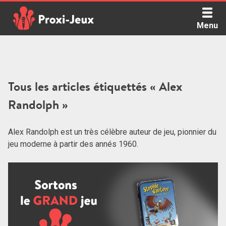
Skip
to
Menu
content
Proxi Jeux - Le podcast qui vous parle de jeux de société
Tous les articles étiquettés « Alex
Randolph »
Alex Randolph est un très célèbre auteur de jeu, pionnier du
jeu moderne à partir des annés 1960.