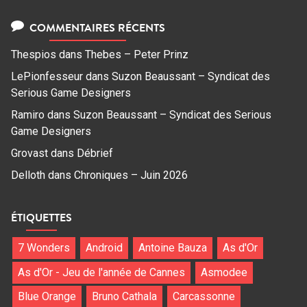
COMMENTAIRES RÉCENTS
Thespios
dans
Thebes – Peter Prinz
LePionfesseur
dans
Suzon Beaussant – Syndicat des
Serious Game Designers
Ramiro
dans
Suzon Beaussant – Syndicat des Serious
Game Designers
Grovast
dans
Débrief
Delloth
dans
Chroniques – Juin 2026
ÉTIQUETTES
7 Wonders
Android
Antoine Bauza
As d'Or
As d'Or - Jeu de l'année de Cannes
Asmodee
Blue Orange
Bruno Cathala
Carcassonne