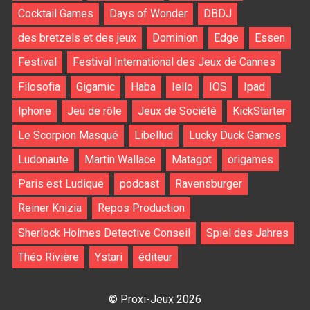
Cocktail Games
Days of Wonder
DBDJ
des bretzels et des jeux
Dominion
Edge
Essen
Festival
Festival International des Jeux de Cannes
Filosofia
Gigamic
Haba
Iello
IOS
Ipad
Iphone
Jeu de rôle
Jeux de Société
KickStarter
Le Scorpion Masqué
Libellud
Lucky Duck Games
Ludonaute
Martin Wallace
Matagot
origames
Paris est Ludique
podcast
Ravensburger
Reiner Knizia
Repos Production
Sherlock Holmes Detective Conseil
Spiel des Jahres
Théo Rivière
Ystari
éditeur
© Proxi-Jeux 2026