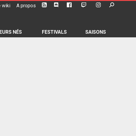
 wiki
A propos
EURS NÉS
FESTIVALS
SAISONS