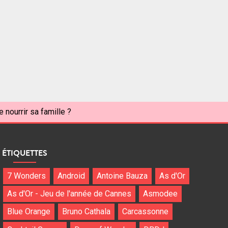
nourrir sa famille ?
ÉTIQUETTES
7 Wonders
Android
Antoine Bauza
As d'Or
As d'Or - Jeu de l'année de Cannes
Asmodee
Blue Orange
Bruno Cathala
Carcassonne