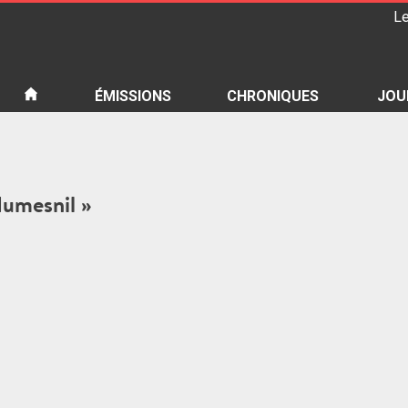
Le
iété
ÉMISSIONS
CHRONIQUES
JOU
dumesnil »