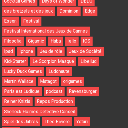
Cocktail Games
Days of Wonder
DBDJ
des bretzels et des jeux
Dominion
Edge
Essen
Festival
Festival International des Jeux de Cannes
Filosofia
Gigamic
Haba
Iello
IOS
Ipad
Iphone
Jeu de rôle
Jeux de Société
KickStarter
Le Scorpion Masqué
Libellud
Lucky Duck Games
Ludonaute
Martin Wallace
Matagot
origames
Paris est Ludique
podcast
Ravensburger
Reiner Knizia
Repos Production
Sherlock Holmes Detective Conseil
Spiel des Jahres
Théo Rivière
Ystari