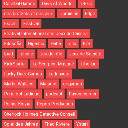
Cocktail Games
Days of Wonder
DBDJ
des bretzels et des jeux
Dominion
Edge
Essen
Festival
Festival International des Jeux de Cannes
Filosofia
Gigamic
Haba
Iello
IOS
Ipad
Iphone
Jeu de rôle
Jeux de Société
KickStarter
Le Scorpion Masqué
Libellud
Lucky Duck Games
Ludonaute
Martin Wallace
Matagot
origames
Paris est Ludique
podcast
Ravensburger
Reiner Knizia
Repos Production
Sherlock Holmes Detective Conseil
Spiel des Jahres
Théo Rivière
Ystari