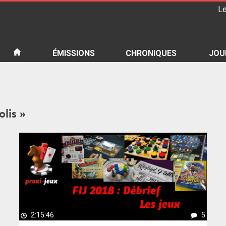
Le
iété
ÉMISSIONS
CHRONIQUES
JOU
olis »
2:15:46
5