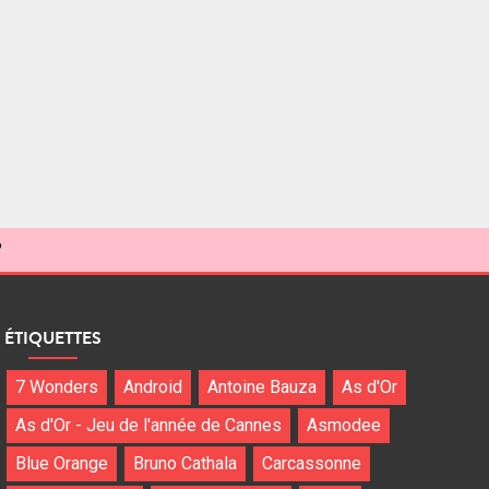
?
ÉTIQUETTES
7 Wonders
Android
Antoine Bauza
As d'Or
As d'Or - Jeu de l'année de Cannes
Asmodee
Blue Orange
Bruno Cathala
Carcassonne