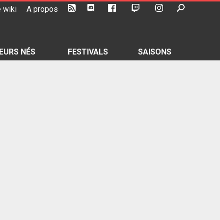
 wiki
A propos
EURS NÉS
FESTIVALS
SAISONS