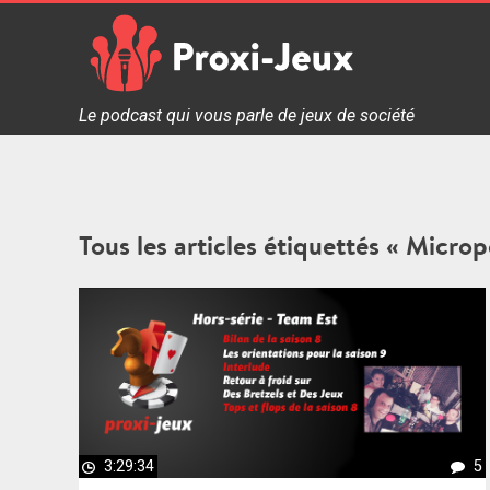
Skip
to
content
Proxi Jeux - Le podcast qui vous parle de jeux de soc
Le podcast qui vous parle de jeux de société
Tous les articles étiquettés « Microp
3:29:34
5