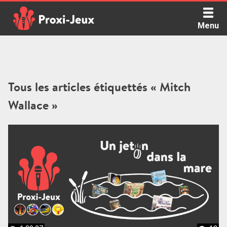
Skip
to
Menu
content
Proxi Jeux - Le podcast qui vous parle de jeux de société
Tous les articles étiquettés « Mitch
Wallace »