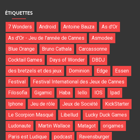
ÉTIQUETTES
7 Wonders
Android
Antoine Bauza
As d'Or
As d'Or - Jeu de l'année de Cannes
Asmodee
Blue Orange
Bruno Cathala
Carcassonne
Cocktail Games
Days of Wonder
DBDJ
des bretzels et des jeux
Dominion
Edge
Essen
Festival
Festival International des Jeux de Cannes
Filosofia
Gigamic
Haba
Iello
IOS
Ipad
Iphone
Jeu de rôle
Jeux de Société
KickStarter
Le Scorpion Masqué
Libellud
Lucky Duck Games
Ludonaute
Martin Wallace
Matagot
origames
Paris est Ludique
podcast
Ravensburger