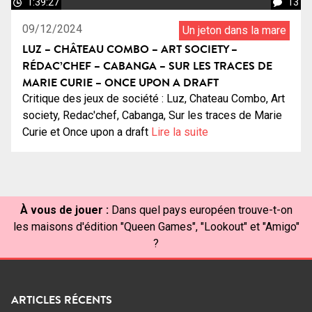
1:39:27
13
09/12/2024
Un jeton dans la mare
LUZ – CHÂTEAU COMBO – ART SOCIETY –
RÉDAC’CHEF – CABANGA – SUR LES TRACES DE
MARIE CURIE – ONCE UPON A DRAFT
Critique des jeux de société : Luz, Chateau Combo, Art
society, Redac'chef, Cabanga, Sur les traces de Marie
Curie et Once upon a draft
Lire la suite
À vous de jouer :
Dans quel pays européen trouve-t-on
les maisons d'édition "Queen Games", "Lookout" et "Amigo"
?
ARTICLES RÉCENTS