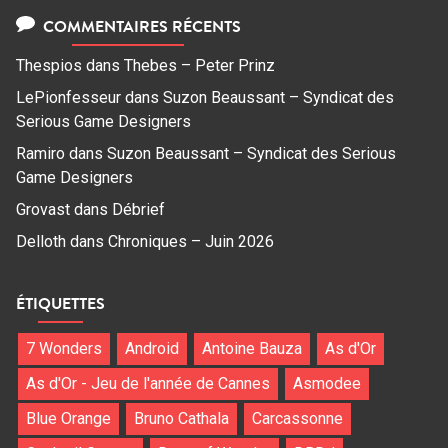
COMMENTAIRES RÉCENTS
Thespios
dans
Thebes – Peter Prinz
LePionfesseur
dans
Suzon Beaussant – Syndicat des
Serious Game Designers
Ramiro
dans
Suzon Beaussant – Syndicat des Serious
Game Designers
Grovast
dans
Débrief
Delloth
dans
Chroniques – Juin 2026
ÉTIQUETTES
7 Wonders
Android
Antoine Bauza
As d'Or
As d'Or - Jeu de l'année de Cannes
Asmodee
Blue Orange
Bruno Cathala
Carcassonne