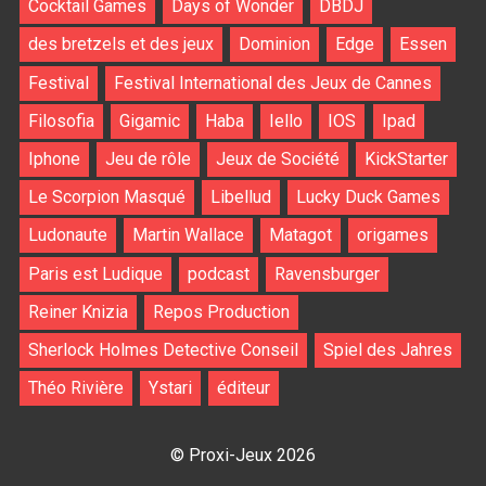
Cocktail Games
Days of Wonder
DBDJ
des bretzels et des jeux
Dominion
Edge
Essen
Festival
Festival International des Jeux de Cannes
Filosofia
Gigamic
Haba
Iello
IOS
Ipad
Iphone
Jeu de rôle
Jeux de Société
KickStarter
Le Scorpion Masqué
Libellud
Lucky Duck Games
Ludonaute
Martin Wallace
Matagot
origames
Paris est Ludique
podcast
Ravensburger
Reiner Knizia
Repos Production
Sherlock Holmes Detective Conseil
Spiel des Jahres
Théo Rivière
Ystari
éditeur
© Proxi-Jeux 2026