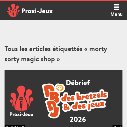
Skip
to
Menu
content
Proxi Jeux - Le podcast qui vous parle de jeux de société
Tous les articles étiquettés « morty
sorty magic shop »