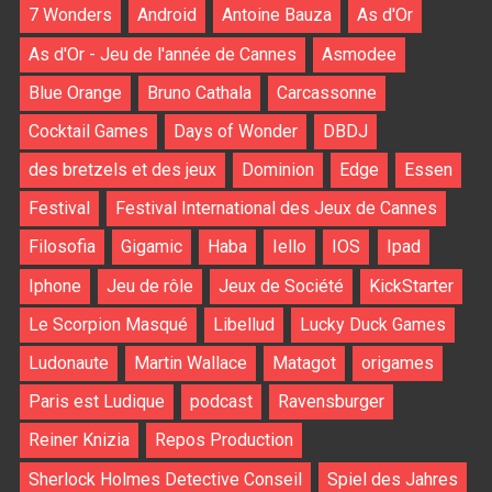
7 Wonders
Android
Antoine Bauza
As d'Or
As d'Or - Jeu de l'année de Cannes
Asmodee
Blue Orange
Bruno Cathala
Carcassonne
Cocktail Games
Days of Wonder
DBDJ
des bretzels et des jeux
Dominion
Edge
Essen
Festival
Festival International des Jeux de Cannes
Filosofia
Gigamic
Haba
Iello
IOS
Ipad
Iphone
Jeu de rôle
Jeux de Société
KickStarter
Le Scorpion Masqué
Libellud
Lucky Duck Games
Ludonaute
Martin Wallace
Matagot
origames
Paris est Ludique
podcast
Ravensburger
Reiner Knizia
Repos Production
Sherlock Holmes Detective Conseil
Spiel des Jahres