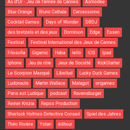
As d'Or - Jeu de l'année de Cannes
Asmodee
Blue Orange
Bruno Cathala
Carcassonne
Cocktail Games
Days of Wonder
DBDJ
des bretzels et des jeux
Dominion
Edge
Essen
Festival
Festival International des Jeux de Cannes
Filosofia
Gigamic
Haba
Iello
IOS
Ipad
Iphone
Jeu de rôle
Jeux de Société
KickStarter
Le Scorpion Masqué
Libellud
Lucky Duck Games
Ludonaute
Martin Wallace
Matagot
origames
Paris est Ludique
podcast
Ravensburger
Reiner Knizia
Repos Production
Sherlock Holmes Detective Conseil
Spiel des Jahres
Théo Rivière
Ystari
éditeur