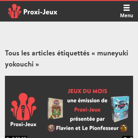
Skip
to
Menu
content
Proxi Jeux - Le podcast qui vous parle de jeux de société
Tous les articles étiquettés « muneyuki
yokouchi »