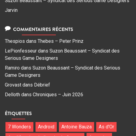
Suzon Beaussant – Syndicat des Serious Game Designers
Jarvin
COMMENTAIRES RÉCENTS
Thespios
dans
Thebes – Peter Prinz
LePionfesseur
dans
Suzon Beaussant – Syndicat des
Serious Game Designers
Ramiro
dans
Suzon Beaussant – Syndicat des Serious
Game Designers
Grovast
dans
Débrief
Delloth
dans
Chroniques – Juin 2026
ÉTIQUETTES
7 Wonders
Android
Antoine Bauza
As d'Or