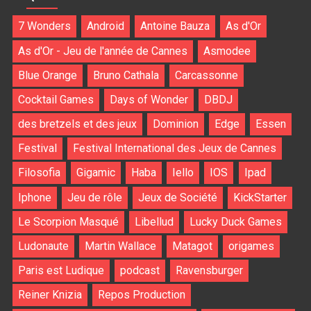
7 Wonders
Android
Antoine Bauza
As d'Or
As d'Or - Jeu de l'année de Cannes
Asmodee
Blue Orange
Bruno Cathala
Carcassonne
Cocktail Games
Days of Wonder
DBDJ
des bretzels et des jeux
Dominion
Edge
Essen
Festival
Festival International des Jeux de Cannes
Filosofia
Gigamic
Haba
Iello
IOS
Ipad
Iphone
Jeu de rôle
Jeux de Société
KickStarter
Le Scorpion Masqué
Libellud
Lucky Duck Games
Ludonaute
Martin Wallace
Matagot
origames
Paris est Ludique
podcast
Ravensburger
Reiner Knizia
Repos Production