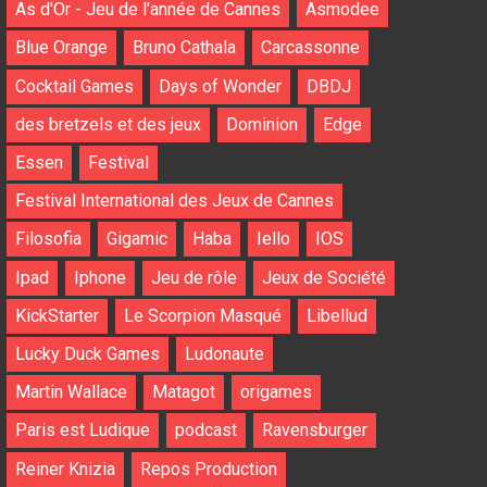
As d'Or - Jeu de l'année de Cannes
Asmodee
Blue Orange
Bruno Cathala
Carcassonne
Cocktail Games
Days of Wonder
DBDJ
des bretzels et des jeux
Dominion
Edge
Essen
Festival
Festival International des Jeux de Cannes
Filosofia
Gigamic
Haba
Iello
IOS
Ipad
Iphone
Jeu de rôle
Jeux de Société
KickStarter
Le Scorpion Masqué
Libellud
Lucky Duck Games
Ludonaute
Martin Wallace
Matagot
origames
Paris est Ludique
podcast
Ravensburger
Reiner Knizia
Repos Production