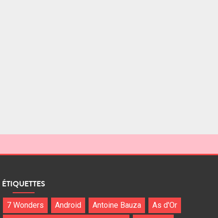
ÉTIQUETTES
7 Wonders
Android
Antoine Bauza
As d'Or