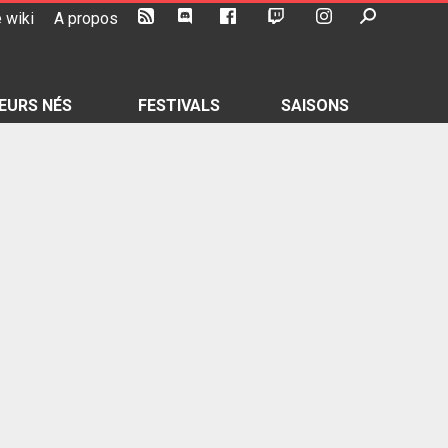
 wiki
A propos
EURS NÉS
FESTIVALS
SAISONS