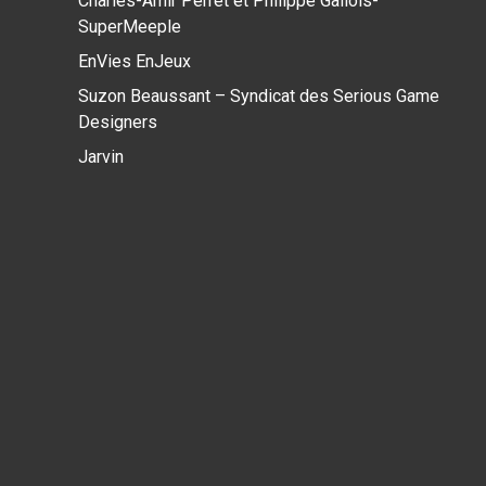
Charles-Amir Perret et Philippe Gallois-
SuperMeeple
EnVies EnJeux
Suzon Beaussant – Syndicat des Serious Game
Designers
Jarvin