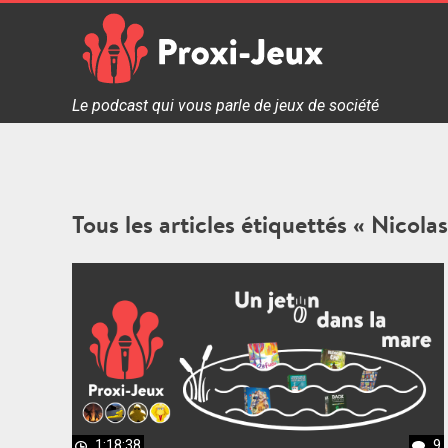
Skip
to
content
Proxi Jeux - Le podcast qui vous parle de jeux de soc
Le podcast qui vous parle de jeux de société
Tous les articles étiquettés « Nicola
1:18:38
9