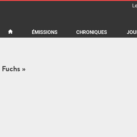
Le
iété
ÉMISSIONS
CHRONIQUES
JOU
s Fuchs »