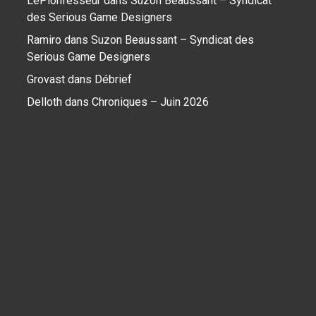
LePionfesseur
dans
Suzon Beaussant – Syndicat
des Serious Game Designers
Ramiro
dans
Suzon Beaussant – Syndicat des
Serious Game Designers
Grovast
dans
Débrief
Delloth
dans
Chroniques – Juin 2026