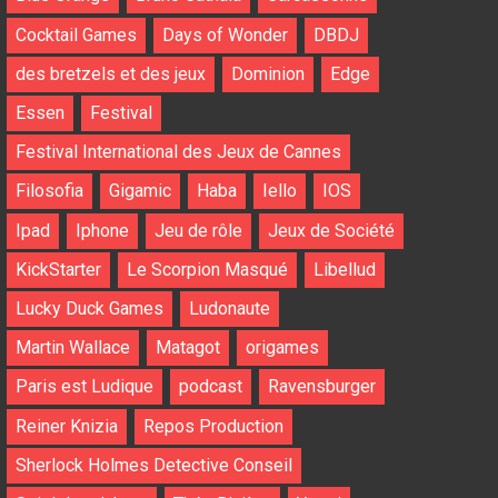
Cocktail Games
Days of Wonder
DBDJ
des bretzels et des jeux
Dominion
Edge
Essen
Festival
Festival International des Jeux de Cannes
Filosofia
Gigamic
Haba
Iello
IOS
Ipad
Iphone
Jeu de rôle
Jeux de Société
KickStarter
Le Scorpion Masqué
Libellud
Lucky Duck Games
Ludonaute
Martin Wallace
Matagot
origames
Paris est Ludique
podcast
Ravensburger
Reiner Knizia
Repos Production
Sherlock Holmes Detective Conseil