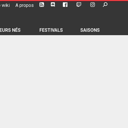
 wiki
A propos
EURS NÉS
FESTIVALS
SAISONS