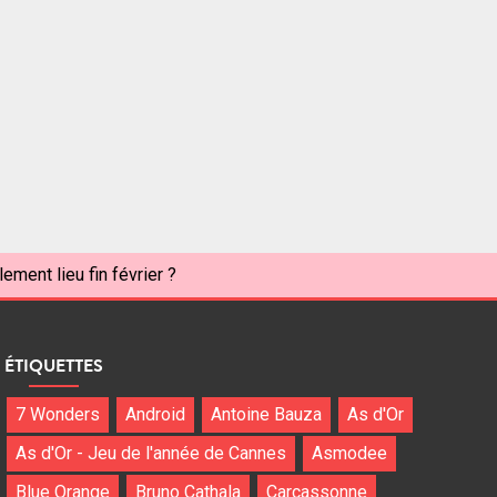
ement lieu fin février ?
ÉTIQUETTES
7 Wonders
Android
Antoine Bauza
As d'Or
As d'Or - Jeu de l'année de Cannes
Asmodee
Blue Orange
Bruno Cathala
Carcassonne