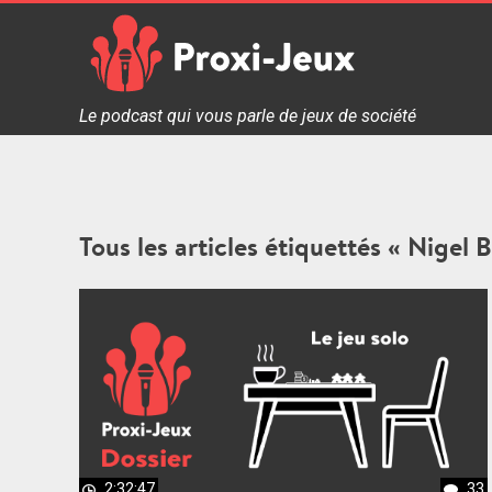
Skip
to
content
Proxi Jeux - Le podcast qui vous parle de jeux de soc
Le podcast qui vous parle de jeux de société
Tous les articles étiquettés « Nigel 
2:32:47
33