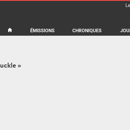
Le
iété
ÉMISSIONS
CHRONIQUES
JOU
Buckle »