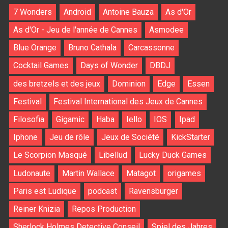
7 Wonders
Android
Antoine Bauza
As d'Or
As d'Or - Jeu de l'année de Cannes
Asmodee
Blue Orange
Bruno Cathala
Carcassonne
Cocktail Games
Days of Wonder
DBDJ
des bretzels et des jeux
Dominion
Edge
Essen
Festival
Festival International des Jeux de Cannes
Filosofia
Gigamic
Haba
Iello
IOS
Ipad
Iphone
Jeu de rôle
Jeux de Société
KickStarter
Le Scorpion Masqué
Libellud
Lucky Duck Games
Ludonaute
Martin Wallace
Matagot
origames
Paris est Ludique
podcast
Ravensburger
Reiner Knizia
Repos Production
Sherlock Holmes Detective Conseil
Spiel des Jahres