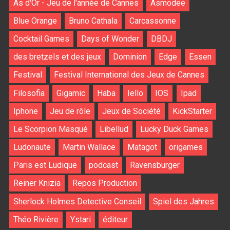
As d'Or - Jeu de l'année de Cannes
Asmodee
Blue Orange
Bruno Cathala
Carcassonne
Cocktail Games
Days of Wonder
DBDJ
des bretzels et des jeux
Dominion
Edge
Essen
Festival
Festival International des Jeux de Cannes
Filosofia
Gigamic
Haba
Iello
IOS
Ipad
Iphone
Jeu de rôle
Jeux de Société
KickStarter
Le Scorpion Masqué
Libellud
Lucky Duck Games
Ludonaute
Martin Wallace
Matagot
origames
Paris est Ludique
podcast
Ravensburger
Reiner Knizia
Repos Production
Sherlock Holmes Detective Conseil
Spiel des Jahres
Théo Rivière
Ystari
éditeur