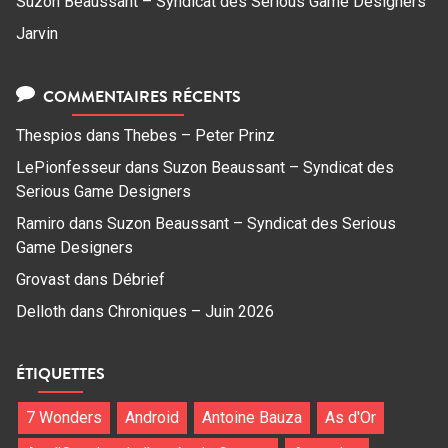
Suzon Beaussant – Syndicat des Serious Game Designers
Jarvin
COMMENTAIRES RÉCENTS
Thespios
dans
Thebes – Peter Prinz
LePionfesseur
dans
Suzon Beaussant – Syndicat des
Serious Game Designers
Ramiro
dans
Suzon Beaussant – Syndicat des Serious
Game Designers
Grovast
dans
Débrief
Delloth
dans
Chroniques – Juin 2026
ÉTIQUETTES
7 Wonders
Android
Antoine Bauza
As d'Or