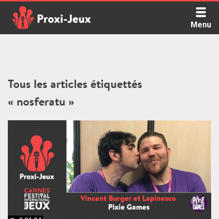
Skip
to
Menu
content
Proxi Jeux - Le podcast qui vous parle de jeux de société
Tous les articles étiquettés
« nosferatu »